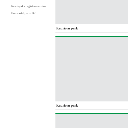
Kasutajaks registreerumine
Unustasid parooli?
Kadrioru park
Kadrioru park