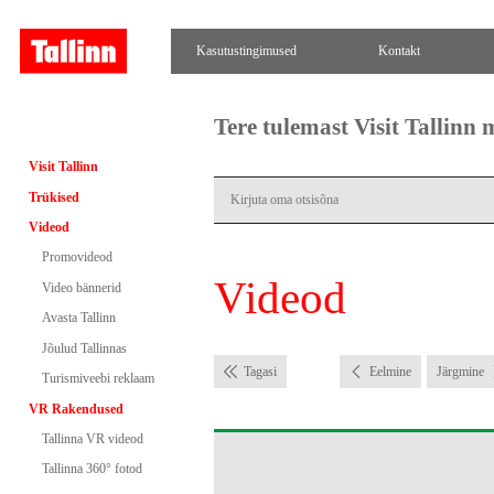
Kasutustingimused
Kontakt
Tere tulemast Visit Tallinn
Visit Tallinn
Trükised
Videod
Promovideod
Videod
Video bännerid
Avasta Tallinn
Jõulud Tallinnas
Tagasi
Eelmine
Järgmine
Turismiveebi reklaam
VR Rakendused
Tallinna VR videod
Tallinna 360° fotod