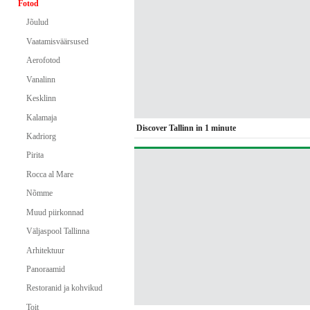
Fotod
Jõulud
Vaatamisväärsused
Aerofotod
Vanalinn
Kesklinn
Kalamaja
Discover Tallinn in 1 minute
Kadriorg
Pirita
Rocca al Mare
Nõmme
Muud piirkonnad
Väljaspool Tallinna
Arhitektuur
Panoraamid
Restoranid ja kohvikud
Toit