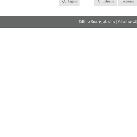
Tagasi
Eelmine
Järgmine
Tallinna Strateegiakeskus
|
Vabaduse välj