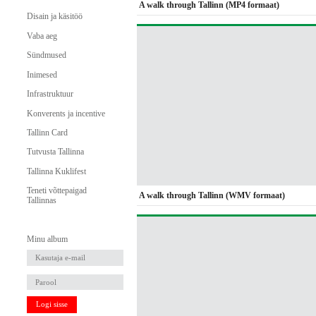
A walk through Tallinn (MP4 formaat)
Disain ja käsitöö
Vaba aeg
Sündmused
Inimesed
Infrastruktuur
Konverents ja incentive
Tallinn Card
Tutvusta Tallinna
Tallinna Kuklifest
Teneti võttepaigad
A walk through Tallinn (WMV formaat)
Tallinnas
Minu album
Logi sisse