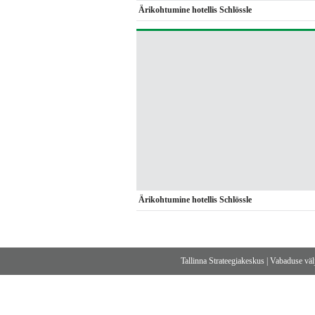
Ärikohtumine hotellis Schlössle
Ärikohtumine hotellis Schlössle
Tallinna Strateegiakeskus
|
Vabaduse välj