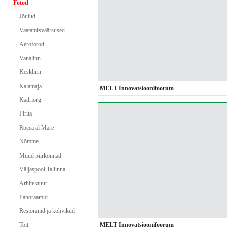
Fotod
Jõulud
Vaatamisväärsused
Aerofotod
Vanalinn
Kesklinn
Kalamaja
MELT Innovatsioonifoorum
Kadriorg
Pirita
Rocca al Mare
Nõmme
Muud piirkonnad
Väljaspool Tallinna
Arhitektuur
Panoraamid
Restoranid ja kohvikud
MELT Innovatsioonifoorum
Toit