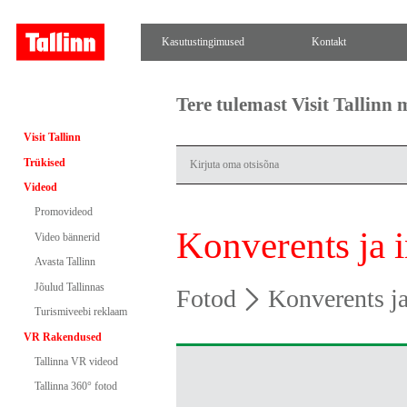
Kasutustingimused
Kontakt
Tere tulemast Visit Tallinn
Visit Tallinn
Trükised
Videod
Promovideod
Konverents ja 
Video bännerid
Avasta Tallinn
Jõulud Tallinnas
Fotod
Konverents ja
Turismiveebi reklaam
VR Rakendused
Tallinna VR videod
Tallinna 360° fotod