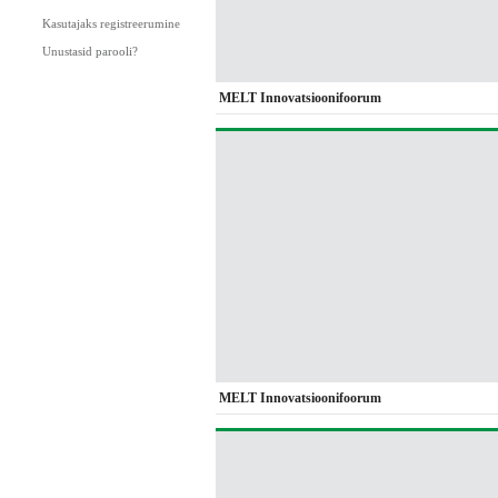
Kasutajaks registreerumine
Unustasid parooli?
MELT Innovatsioonifoorum
MELT Innovatsioonifoorum