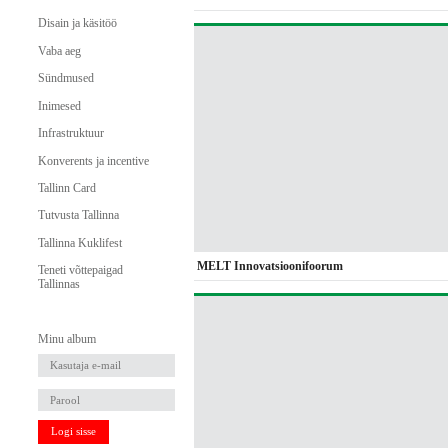
Disain ja käsitöö
Vaba aeg
Sündmused
Inimesed
Infrastruktuur
Konverents ja incentive
Tallinn Card
Tutvusta Tallinna
Tallinna Kuklifest
MELT Innovatsioonifoorum
Teneti võttepaigad
Tallinnas
Minu album
Logi sisse