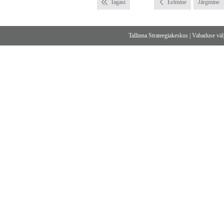
Tagasi
Eelmine
Järgmine
Tallinna Strateegiakeskus
|
Vabaduse välj