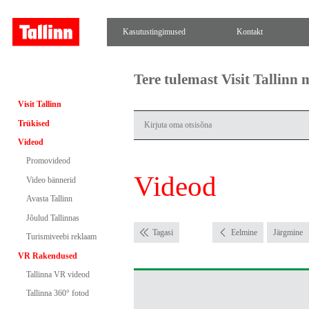
Kasutustingimused
Kontakt
Tere tulemast Visit Tallinn
Visit Tallinn
Trükised
Videod
Promovideod
Videod
Video bännerid
Avasta Tallinn
Jõulud Tallinnas
Tagasi
Eelmine
Järgmine
Turismiveebi reklaam
VR Rakendused
Tallinna VR videod
Tallinna 360° fotod