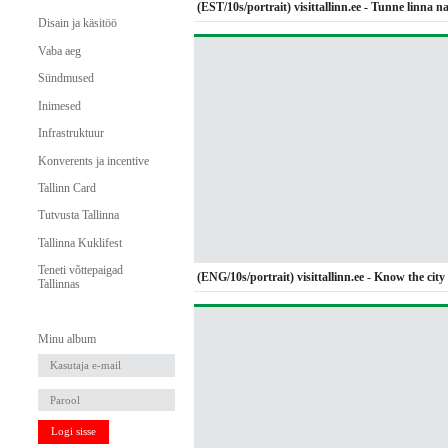
(EST/10s/portrait) visittallinn.ee - Tunne linna 
Disain ja käsitöö
Vaba aeg
Sündmused
Inimesed
Infrastruktuur
Konverents ja incentive
Tallinn Card
Tutvusta Tallinna
Tallinna Kuklifest
Teneti võttepaigad
(ENG/10s/portrait) visittallinn.ee - Know the city 
Tallinnas
Minu album
Logi sisse