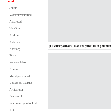
Fotod
Jõulud
Vaatamisväärsused
Aerofotod
Vanalinn
Kesklinn
Kalamaja
(FIN/10s/portrait) - Koe kaupunki kuin paikalli
Kadriorg
Pirita
Rocca al Mare
Nõmme
Muud piirkonnad
Väljaspool Tallinna
Arhitektuur
Panoraamid
Restoranid ja kohvikud
Toit