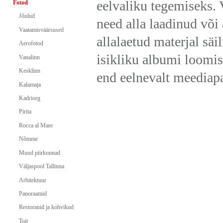
eelvaliku tegemiseks. 
Fotod
Jõulud
need alla laadinud või
Vaatamisväärsused
allalaetud materjal sä
Aerofotod
isikliku albumi loomis
Vanalinn
Kesklinn
end eelnevalt meediap
Kalamaja
Kadriorg
Pirita
Rocca al Mare
Nõmme
Muud piirkonnad
Väljaspool Tallinna
Arhitektuur
Panoraamid
Restoranid ja kohvikud
Toit