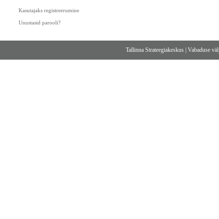
Kasutajaks registreerumine
Unustasid parooli?
Tallinna Strateegiakeskus
|
Vabaduse välj