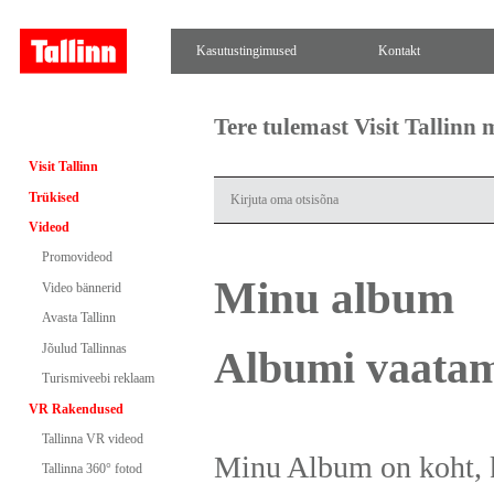
Kasutustingimused
Kontakt
Tere tulemast Visit Tallinn
Visit Tallinn
Trükised
Videod
Promovideod
Minu album
Video bännerid
Avasta Tallinn
Jõulud Tallinnas
Albumi vaatami
Turismiveebi reklaam
VR Rakendused
Tallinna VR videod
Minu Album on koht, k
Tallinna 360° fotod