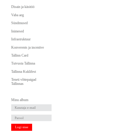
Disain ja käsitöö
Vaba aeg
Sündmused
Inimesed
Infrastruktuur
Konverents ja incentive
Tallinn Card
Tutvusta Tallinna
Tallinna Kuklifest
Teneti võttepaigad
Tallinnas
Minu album
Logi sisse