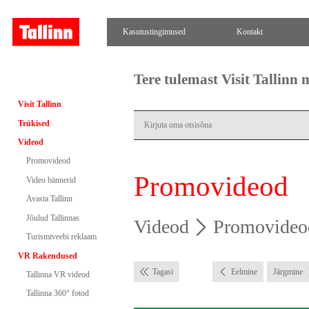
Kasutustingimused
Kontakt
Tere tulemast Visit Tallinn
Visit Tallinn
Trükised
Videod
Promovideod
Promovideod
Video bännerid
Avasta Tallinn
Jõulud Tallinnas
Videod
Promovideo
Turismiveebi reklaam
VR Rakendused
Tagasi
Eelmine
Järgmine
Tallinna VR videod
Tallinna 360° fotod