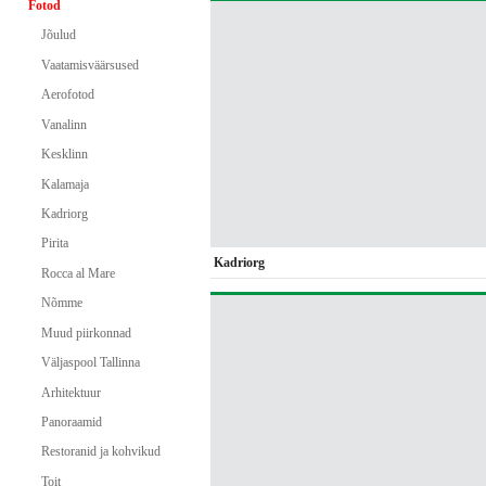
Fotod
Jõulud
Vaatamisväärsused
Aerofotod
Vanalinn
Kesklinn
Kalamaja
Kadriorg
Pirita
Kadriorg
Rocca al Mare
Nõmme
Muud piirkonnad
Väljaspool Tallinna
Arhitektuur
Panoraamid
Restoranid ja kohvikud
Toit