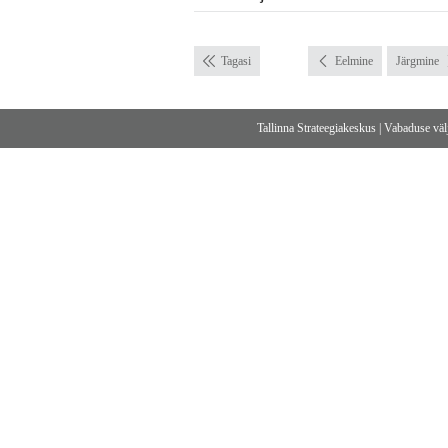
Tagasi
Eelmine
Järgmine
Tallinna Strateegiakeskus
|
Vabaduse välj