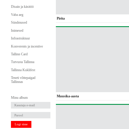
Disain ja käsitöö
Vaba aeg
Pirita
Sündmused
Inimesed
Infrastruktuur
Konverents ja incentive
Tallinn Card
Tutvusta Tallinna
Tallinna Kuklifest
Teneti võttepaigad
Tallinnas
Muusika-aasta
Minu album
Logi sisse