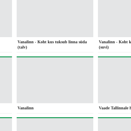
Vanalinn - Koht kus tuksub linna süda
Vanalinn - Koht k
(talv)
(suvi)
Vanalinn
Vaade Tallinnale h