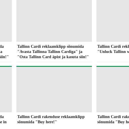
da
Tallinn Cardi reklaamklipp sõnumida
Tallinn Cardi re
ja
"Avasta Tallinna Tallinn Cardiga" ja
"Unluck Tallinn w
siin!"
"Osta Tallinn Card äpist ja kasuta siin!"
da
Tallinn Cardi rakenduse reklaamklipp
Tallinn Cardi ra
e in
sõnumida "Buy here!"
sõnumida "Buy h