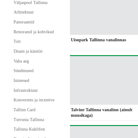
Väljaspool Tallinna
Arhitektuur
Panoraamid
Restoranid ja kohvikud
Uisupark Tallinna vanalinnas
Toit
Disain ja käsitöö
Vaba aeg
Sündmused
Inimesed
Infrastruktuur
Konverents ja incentive
Talvine Tallinna vanalinn (ainult
Tallinn Card
muusikaga)
Tutvusta Tallinna
Tallinna Kuklifest