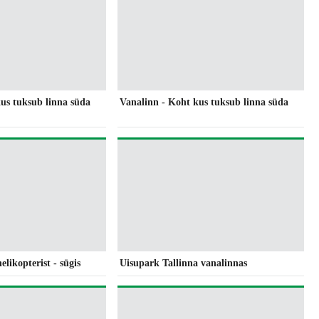
us tuksub linna süda
Vanalinn - Koht kus tuksub linna süda
elikopterist - sügis
Uisupark Tallinna vanalinnas