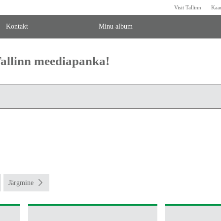
Visit Tallinn
Kaa
Kontakt
Minu album
 Tallinn meediapanka!
Järgmine