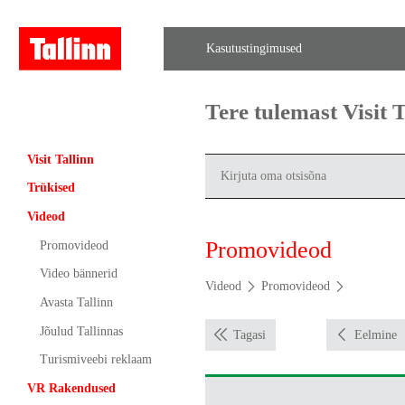
Kasutustingimused
Tere tulemast Visit
Visit Tallinn
Trükised
Videod
Promovideod
Promovideod
Video bännerid
Videod
Promovideod
Avasta Tallinn
Jõulud Tallinnas
Tagasi
Eelmine
Turismiveebi reklaam
VR Rakendused