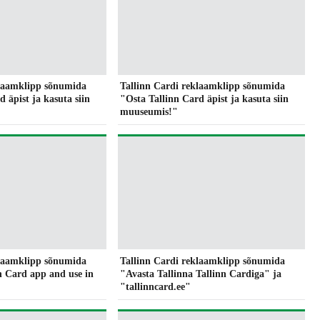
klaamklipp sõnumida
Tallinn Cardi reklaamklipp sõnumida
 äpist ja kasuta siin
"Osta Tallinn Card äpist ja kasuta siin
muuseumis!"
klaamklipp sõnumida
Tallinn Cardi reklaamklipp sõnumida
n Card app and use in
"Avasta Tallinna Tallinn Cardiga" ja
"tallinncard.ee"