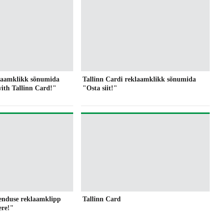
klaamklikk sõnumida
Tallinn Cardi reklaamklikk sõnumida
ith Tallinn Card!"
"Osta siit!"
kenduse reklaamklipp
Tallinn Card
ere!"