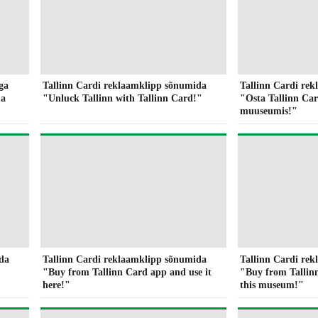
ga
Tallinn Cardi reklaamklipp sõnumida
Tallinn Cardi re
ja
"Unluck Tallinn with Tallinn Card!"
"Osta Tallinn Card
muuseumis!"
da
Tallinn Cardi reklaamklipp sõnumida
Tallinn Cardi re
"Buy from Tallinn Card app and use it
"Buy from Tallin
here!"
this museum!"