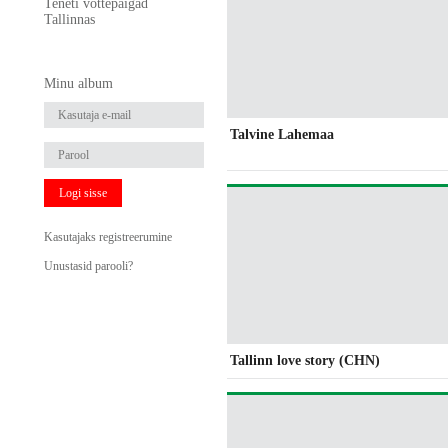
Teneti võttepaigad
Tallinnas
Minu album
Talvine Lahemaa
Logi sisse
Kasutajaks registreerumine
Unustasid parooli?
Tallinn love story (CHN)