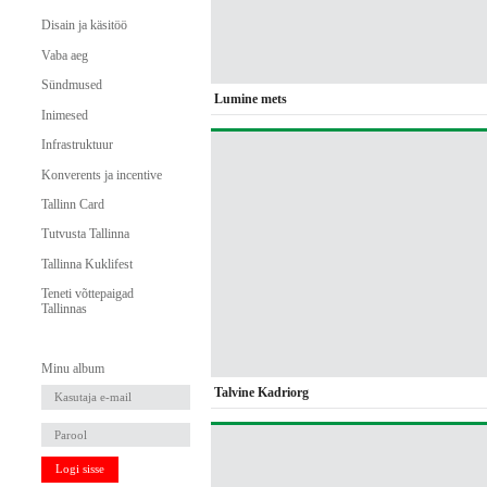
Disain ja käsitöö
Vaba aeg
Sündmused
Lumine mets
Inimesed
Infrastruktuur
Konverents ja incentive
Tallinn Card
Tutvusta Tallinna
Tallinna Kuklifest
Teneti võttepaigad
Tallinnas
Minu album
Talvine Kadriorg
Logi sisse