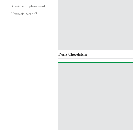
Kasutajaks registreerumine
Unustasid parooli?
Pierre Chocolaterie