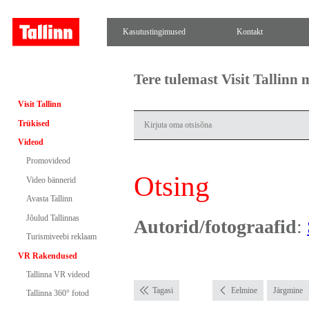
Kasutustingimused
Kontakt
Tere tulemast Visit Tallinn
Visit Tallinn
Trükised
Videod
Promovideod
Otsing
Video bännerid
Avasta Tallinn
Jõulud Tallinnas
Autorid/fotograafid
:
Turismiveebi reklaam
VR Rakendused
Tallinna VR videod
Tagasi
Eelmine
Järgmine
Tallinna 360° fotod