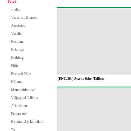
Fotod
Jõulud
Vaatamisväärsused
Aerofotod
Vanalinn
Kesklinn
Kalamaja
Kadriorg
Pirita
Rocca al Mare
(ENG/30s) Avasta õdus Tallinn
Nõmme
Muud piirkonnad
Väljaspool Tallinna
Arhitektuur
Panoraamid
Restoranid ja kohvikud
Toit