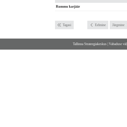
Rummu karjäär
Tagasi
Eelmine
Järgmine
Tallinna Strateegiakeskus
|
Vabaduse välj