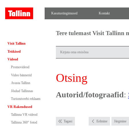
Kasutustingimused
Kontakt
Tere tulemast Visit Tallinn
Visit Tallinn
Trükised
Videod
Promovideod
Otsing
Video bännerid
Avasta Tallinn
Jõulud Tallinnas
Autorid/fotograafid
:
Turismiveebi reklaam
VR Rakendused
Tallinna VR videod
Tagasi
Eelmine
Järgmine
Tallinna 360° fotod