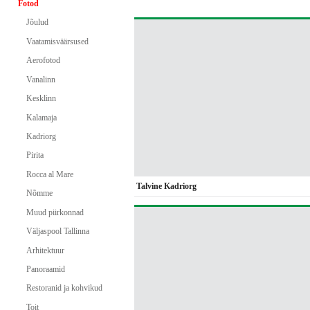
Fotod
Jõulud
Vaatamisväärsused
Aerofotod
Vanalinn
Kesklinn
Kalamaja
Kadriorg
Pirita
Rocca al Mare
Talvine Kadriorg
Nõmme
Muud piirkonnad
Väljaspool Tallinna
Arhitektuur
Panoraamid
Restoranid ja kohvikud
Toit