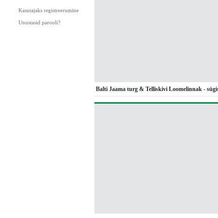
Kasutajaks registreerumine
Unustasid parooli?
Balti Jaama turg & Telliskivi Loomelinnak - sügi