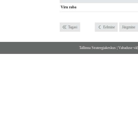
Viru raba
Tagasi
Eelmine
Järgmine
Tallinna Strateegiakeskus
|
Vabaduse välj