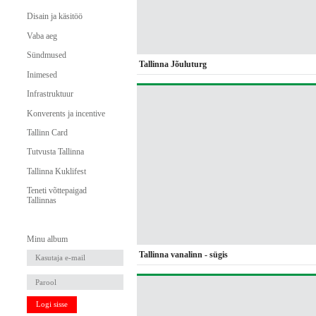
Disain ja käsitöö
Vaba aeg
Sündmused
Tallinna Jõuluturg
Inimesed
Infrastruktuur
Konverents ja incentive
Tallinn Card
Tutvusta Tallinna
Tallinna Kuklifest
Teneti võttepaigad
Tallinnas
Minu album
Tallinna vanalinn - sügis
Logi sisse