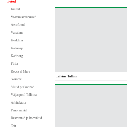
Fotod
Jõulud
Vaatamisväärsused
Aerofotod
Vanalinn
Kesklinn
Kalamaja
Kadriorg
Pirita
Rocca al Mare
Talvine Tallinn
Nõmme
Muud piirkonnad
Väljaspool Tallinna
Arhitektuur
Panoraamid
Restoranid ja kohvikud
Toit