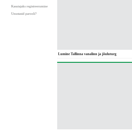
Kasutajaks registreerumine
Unustasid parooli?
Lumine Tallinna vanalinn ja jõuluturg