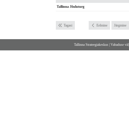
Tallinna Jõuluturg
Tagasi
Eelmine
Järgmine
Tallinna Strateegiakeskus
|
Vabaduse välj