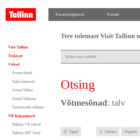
Kasutustingimused
Kontakt
Tere tulemast Visit Tallinn
Visit Tallinn
Trükised
Videod
Promovideod
Otsing
Video bännerid
Avasta Tallinn
Jõulud Tallinnas
Võtmesõnad
: talv
Turismiveebi reklaam
VR Rakendused
Tallinna VR videod
Tagasi
Eelmine
Järgmine
Tallinna 360° fotod