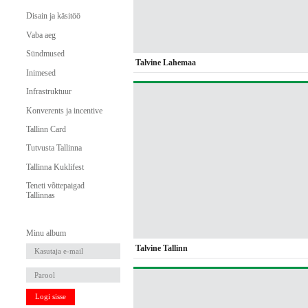
Disain ja käsitöö
Vaba aeg
Sündmused
Talvine Lahemaa
Inimesed
Infrastruktuur
Konverents ja incentive
Tallinn Card
Tutvusta Tallinna
Tallinna Kuklifest
Teneti võttepaigad
Tallinnas
Minu album
Talvine Tallinn
Logi sisse