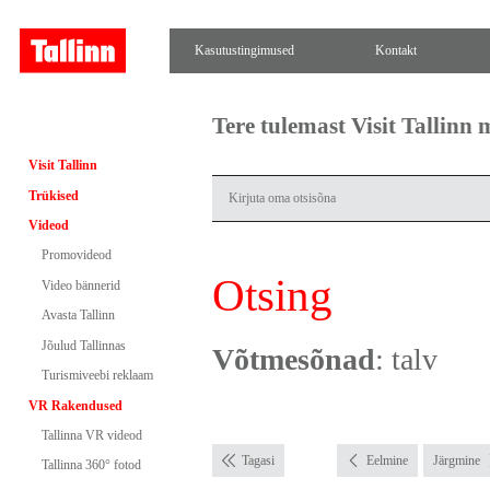
Kasutustingimused
Kontakt
Tere tulemast Visit Tallinn
Visit Tallinn
Trükised
Videod
Promovideod
Otsing
Video bännerid
Avasta Tallinn
Jõulud Tallinnas
Võtmesõnad
: talv
Turismiveebi reklaam
VR Rakendused
Tallinna VR videod
Tagasi
Eelmine
Järgmine
Tallinna 360° fotod