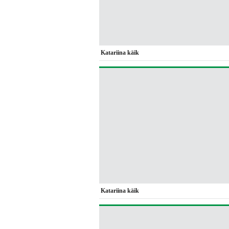
Katariina käik
Katariina käik