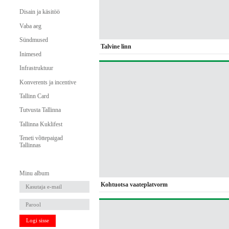
Disain ja käsitöö
Vaba aeg
Sündmused
Talvine linn
Inimesed
Infrastruktuur
Konverents ja incentive
Tallinn Card
Tutvusta Tallinna
Tallinna Kuklifest
Teneti võttepaigad
Tallinnas
Minu album
Kohtuotsa vaateplatvorm
Logi sisse