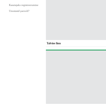
Kasutajaks registreerumine
Unustasid parooli?
Talvine linn