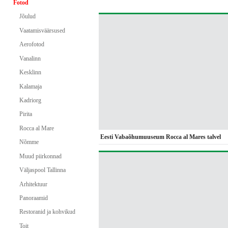
Fotod
Jõulud
Vaatamisväärsused
Aerofotod
Vanalinn
Kesklinn
Kalamaja
Kadriorg
Pirita
Rocca al Mare
Eesti Vabaõhumuuseum Rocca al Mares talvel
Nõmme
Muud piirkonnad
Väljaspool Tallinna
Arhitektuur
Panoraamid
Restoranid ja kohvikud
Toit