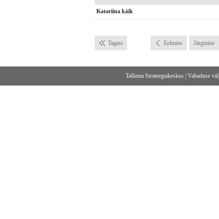
Katariina käik
Tagasi
Eelmine
Järgmine
Tallinna Strateegiakeskus
|
Vabaduse välj