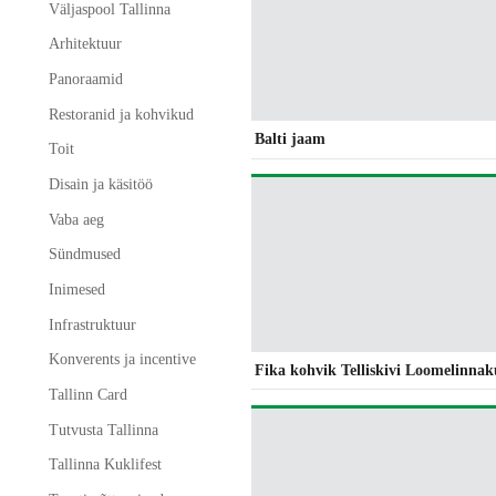
Väljaspool Tallinna
Arhitektuur
Panoraamid
Restoranid ja kohvikud
Balti jaam
Toit
Disain ja käsitöö
Vaba aeg
Sündmused
Inimesed
Infrastruktuur
Konverents ja incentive
Fika kohvik Telliskivi Loomelinnak
Tallinn Card
Tutvusta Tallinna
Tallinna Kuklifest