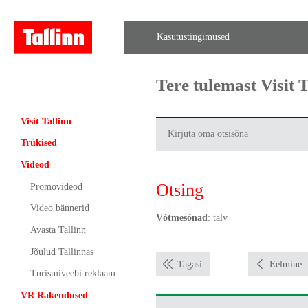
Kasutustingimused
Tere tulemast Visit
Visit Tallinn
Trükised
Videod
Otsing
Promovideod
Video bännerid
Võtmesõnad
: talv
Avasta Tallinn
Jõulud Tallinnas
Tagasi
Eelmine
Turismiveebi reklaam
VR Rakendused