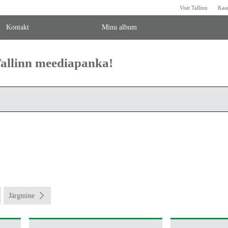
Visit Tallinn
Kaa
Kontakt
Minu album
 Tallinn meediapanka!
Järgmine