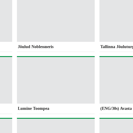
Jõulud Noblessneris
Tallinna Jõulutur
Lumine Toompea
(ENG/30s) Avasta 