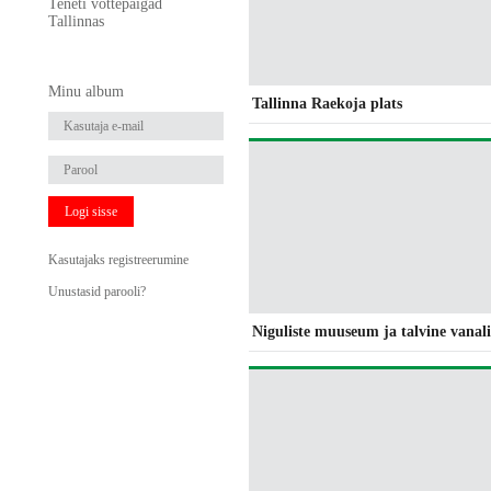
Teneti võttepaigad
Tallinnas
Minu album
Tallinna Raekoja plats
Logi sisse
Kasutajaks registreerumine
Unustasid parooli?
Niguliste muuseum ja talvine vanal