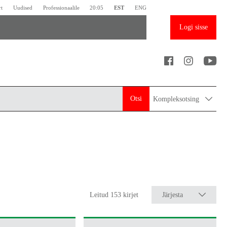
rt
Uudised
Professionaalile
20:05
EST
ENG
Logi sisse
Otsi
Kompleksotsing
Leitud 153 kirjet
Järjesta