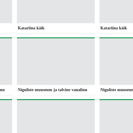
Katariina käik
Katariina käik
inn
Niguliste muuseum ja talvine vanalinn
Niguliste muuseum