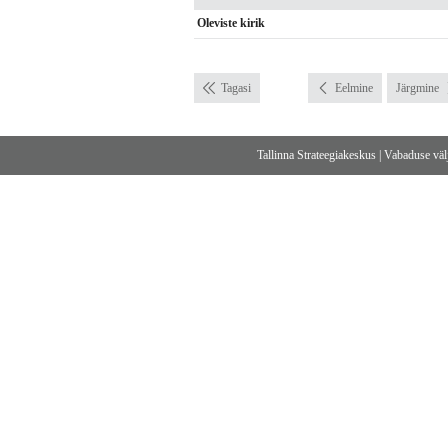
Oleviste kirik
Tagasi
Eelmine
Järgmine
Tallinna Strateegiakeskus
|
Vabaduse välj