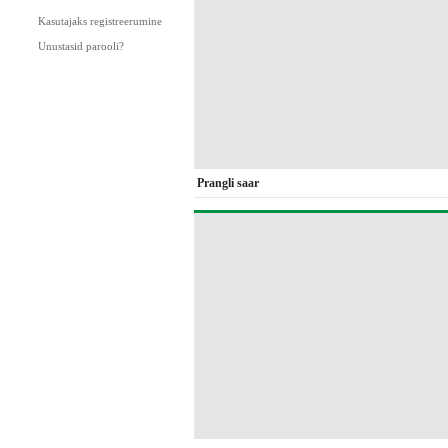
Kasutajaks registreerumine
Unustasid parooli?
Prangli saar