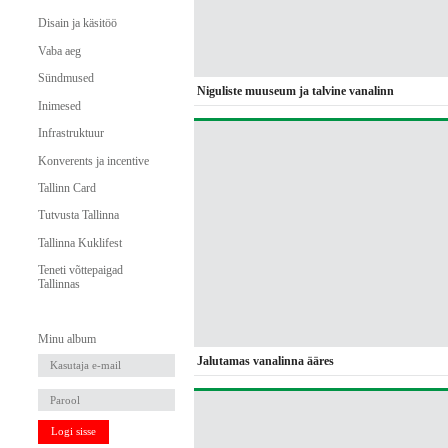
Disain ja käsitöö
Vaba aeg
Sündmused
Niguliste muuseum ja talvine vanalinn
Inimesed
Infrastruktuur
Konverents ja incentive
Tallinn Card
Tutvusta Tallinna
Tallinna Kuklifest
Teneti võttepaigad
Tallinnas
Minu album
Jalutamas vanalinna ääres
Logi sisse