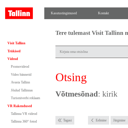
Kasutustingimused
Kontakt
Tere tulemast Visit Tallinn
Visit Tallinn
Trükised
Videod
Promovideod
Otsing
Video bännerid
Avasta Tallinn
Jõulud Tallinnas
Võtmesõnad
: kirik
Turismiveebi reklaam
VR Rakendused
Tallinna VR videod
Tagasi
Eelmine
Järgmine
Tallinna 360° fotod