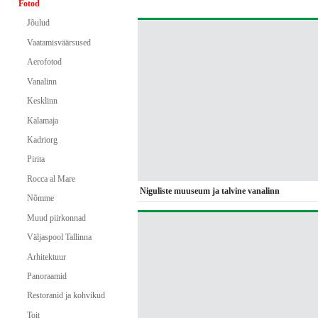
Fotod
Jõulud
Vaatamisväärsused
Aerofotod
Vanalinn
Kesklinn
Kalamaja
Kadriorg
Pirita
Rocca al Mare
Niguliste muuseum ja talvine vanalinn
Nõmme
Muud piirkonnad
Väljaspool Tallinna
Arhitektuur
Panoraamid
Restoranid ja kohvikud
Toit