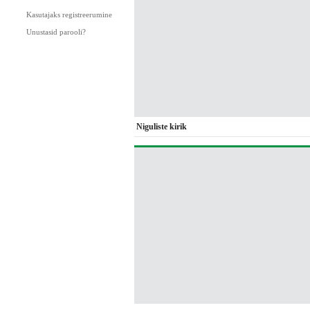
Kasutajaks registreerumine
Unustasid parooli?
Niguliste kirik