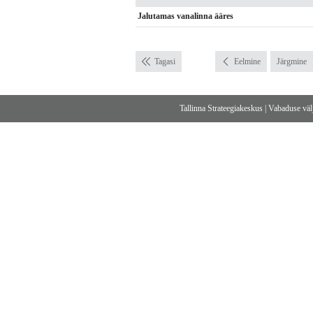
Jalutamas vanalinna ääres
Tagasi
Eelmine
Järgmine
Tallinna Strateegiakeskus
|
Vabaduse välj