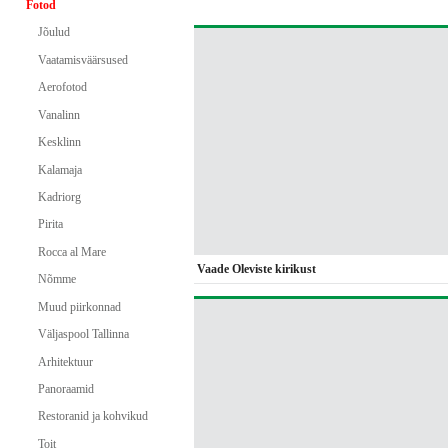
Fotod
Jõulud
Vaatamisväärsused
Aerofotod
Vanalinn
Kesklinn
Kalamaja
Kadriorg
Pirita
Rocca al Mare
Vaade Oleviste kirikust
Nõmme
Muud piirkonnad
Väljaspool Tallinna
Arhitektuur
Panoraamid
Restoranid ja kohvikud
Toit