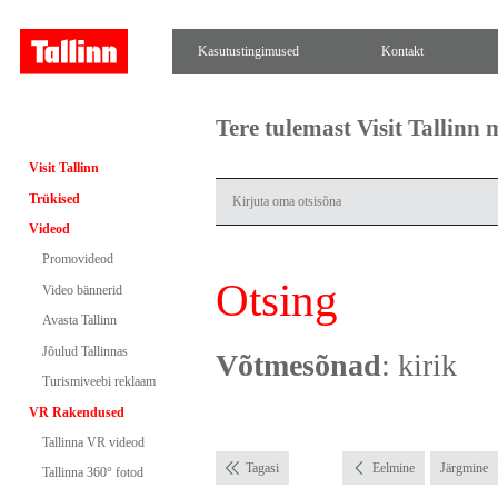
Kasutustingimused
Kontakt
Tere tulemast Visit Tallinn
Visit Tallinn
Trükised
Videod
Promovideod
Otsing
Video bännerid
Avasta Tallinn
Jõulud Tallinnas
Võtmesõnad
: kirik
Turismiveebi reklaam
VR Rakendused
Tallinna VR videod
Tagasi
Eelmine
Järgmine
Tallinna 360° fotod