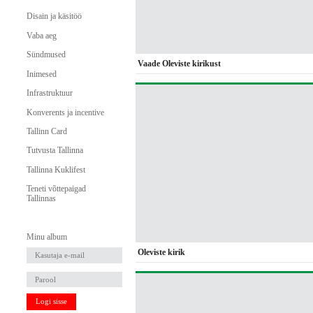
Disain ja käsitöö
Vaba aeg
Sündmused
Vaade Oleviste kirikust
Inimesed
Infrastruktuur
Konverents ja incentive
Tallinn Card
Tutvusta Tallinna
Tallinna Kuklifest
Teneti võttepaigad
Tallinnas
Minu album
Oleviste kirik
Logi sisse