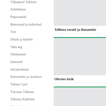
Väljaspool Tallinna
Arhitektuur
Panoraamid
Restoranid ja kohvikud
Tallinna tornid ja linnamüür
Toit
Disain ja käsitöö
Vaba aeg
Sündmused
Inimesed
Infrastruktuur
Konverents ja incentive
Oleviste kirik
Tallinn Card
Tutvusta Tallinna
Tallinna Kuklifest