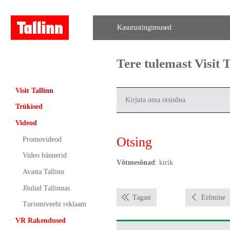
Kasutustingimused
Tere tulemast Visit
Visit Tallinn
Trükised
Videod
Otsing
Promovideod
Video bännerid
Võtmesõnad
: kirik
Avasta Tallinn
Jõulud Tallinnas
Tagasi
Eelmine
Turismiveebi reklaam
VR Rakendused