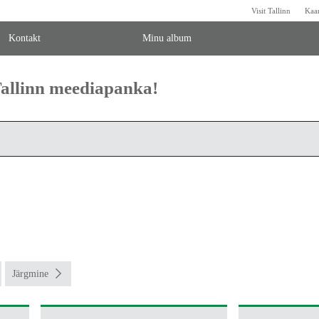
Visit Tallinn
Kaa
Kontakt
Minu album
 Tallinn meediapanka!
Järgmine