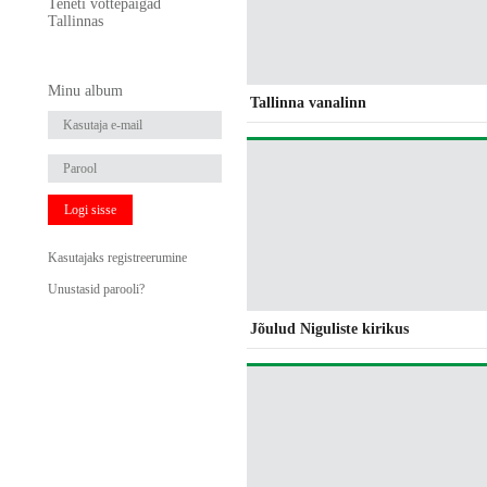
Teneti võttepaigad
Tallinnas
Minu album
Tallinna vanalinn
Logi sisse
Kasutajaks registreerumine
Unustasid parooli?
Jõulud Niguliste kirikus