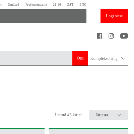
rt
Uudised
Professionaalile
21:16
EST
ENG
Logi sisse
Otsi
Kompleksotsing
Leitud 43 kirjet
Järjesta