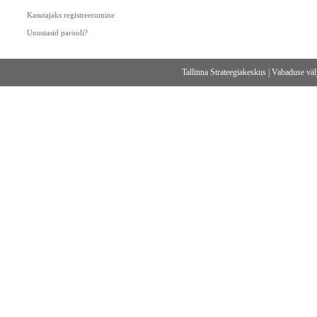
Kasutajaks registreerumine
Unustasid parooli?
Tallinna Strateegiakeskus
|
Vabaduse välj