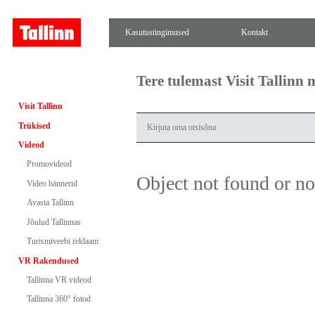
Kasutustingimused
Kontakt
Tere tulemast Visit Tallinn
Visit Tallinn
Trükised
Videod
Promovideod
Object not found or n
Video bännerid
Avasta Tallinn
Jõulud Tallinnas
Turismiveebi reklaam
VR Rakendused
Tallinna VR videod
Tallinna 360° fotod