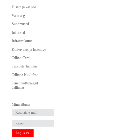
Disain ja käsitöö
Vaba aeg
Sündmused
Inimesed
Infrastruktuur
Konverents ja incentive
Tallinn Card
Tutvusta Tallinna
Tallinna Kuklifest
Teneti võttepaigad
Tallinnas
Minu album
Logi sisse