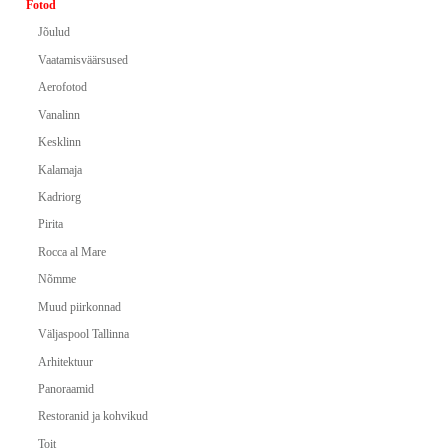
Fotod
Jõulud
Vaatamisväärsused
Aerofotod
Vanalinn
Kesklinn
Kalamaja
Kadriorg
Pirita
Rocca al Mare
Nõmme
Muud piirkonnad
Väljaspool Tallinna
Arhitektuur
Panoraamid
Restoranid ja kohvikud
Toit