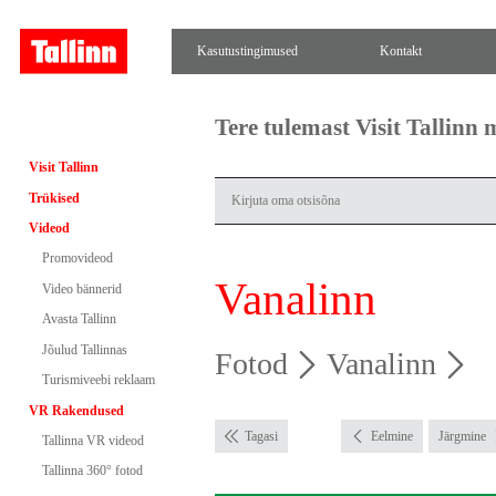
Kasutustingimused
Kontakt
Tere tulemast Visit Tallinn
Visit Tallinn
Trükised
Videod
Promovideod
Vanalinn
Video bännerid
Avasta Tallinn
Jõulud Tallinnas
Fotod
Vanalinn
Turismiveebi reklaam
VR Rakendused
Tagasi
Eelmine
Järgmine
Tallinna VR videod
Tallinna 360° fotod