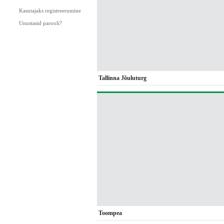
Kasutajaks registreerumine
Unustasid parooli?
Tallinna Jõuluturg
Toompea