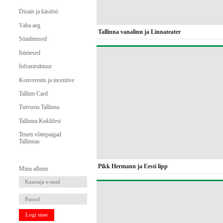
Disain ja käsitöö
Vaba aeg
Tallinna vanalinn ja Linnateater
Sündmused
Inimesed
Infrastruktuur
Konverents ja incentive
Tallinn Card
Tutvusta Tallinna
Tallinna Kuklifest
Teneti võttepaigad
Tallinnas
Pikk Hermann ja Eesti lipp
Minu album
Logi sisse