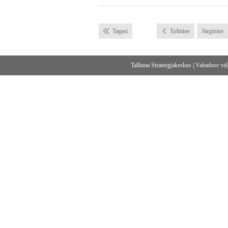
Tagasi
Eelmine
Järgmine
Tallinna Strateegiakeskus
|
Vabaduse välj