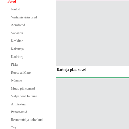
Fotod
Jõulud
Vaatamisväärsused
Aerofotod
Vanalinn
Kesklinn
Kalamaja
Kadriorg
Pirita
Raekoja plats suvel
Rocca al Mare
Nõmme
Muud piirkonnad
Väljaspool Tallinna
Arhitektuur
Panoraamid
Restoranid ja kohvikud
Toit