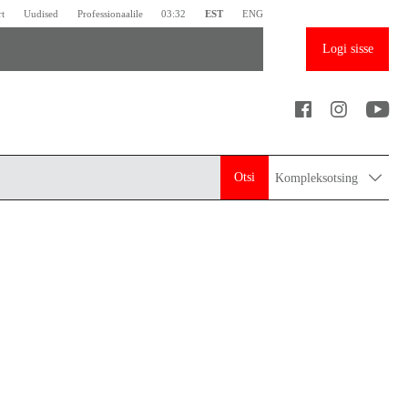
rt
Uudised
Professionaalile
03:32
EST
ENG
Logi sisse
Otsi
Kompleksotsing