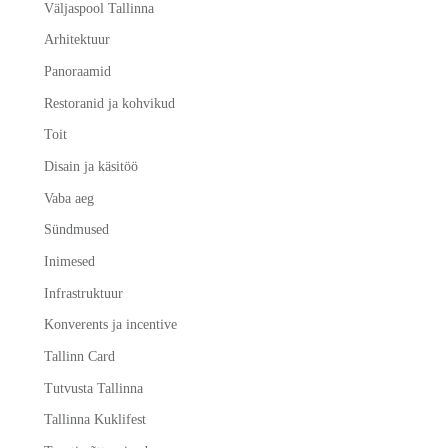
Väljaspool Tallinna
Arhitektuur
Panoraamid
Restoranid ja kohvikud
Toit
Disain ja käsitöö
Vaba aeg
Sündmused
Inimesed
Infrastruktuur
Konverents ja incentive
Tallinn Card
Tutvusta Tallinna
Tallinna Kuklifest