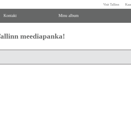
Visit Tallinn
Kaa
Kontakt
Minu album
 Tallinn meediapanka!