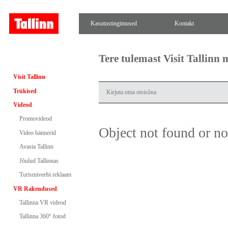
Kasutustingimused
Kontakt
Tere tulemast Visit Tallinn
Visit Tallinn
Trükised
Videod
Promovideod
Object not found or n
Video bännerid
Avasta Tallinn
Jõulud Tallinnas
Turismiveebi reklaam
VR Rakendused
Tallinna VR videod
Tallinna 360° fotod