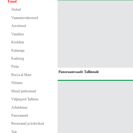
Fotod
Jõulud
Vaatamisväärsused
Aerofotod
Vanalinn
Kesklinn
Kalamaja
Kadriorg
Pirita
Panoraamvaade Tallinnale
Rocca al Mare
Nõmme
Muud piirkonnad
Väljaspool Tallinna
Arhitektuur
Panoraamid
Restoranid ja kohvikud
Toit