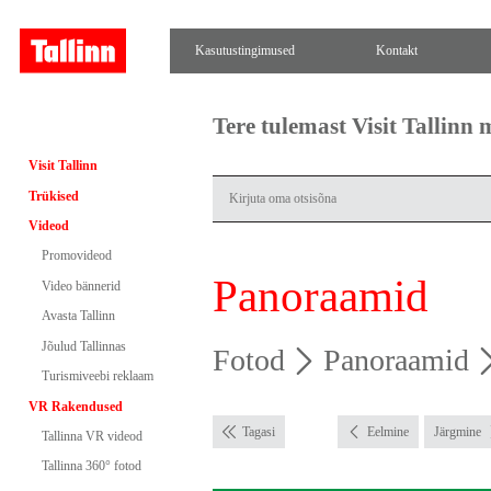
Kasutustingimused
Kontakt
Tere tulemast Visit Tallinn
Visit Tallinn
Trükised
Videod
Promovideod
Panoraamid
Video bännerid
Avasta Tallinn
Jõulud Tallinnas
Fotod
Panoraamid
Turismiveebi reklaam
VR Rakendused
Tagasi
Eelmine
Järgmine
Tallinna VR videod
Tallinna 360° fotod