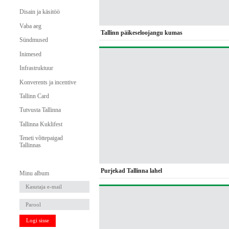
Disain ja käsitöö
Vaba aeg
Tallinn päikeseloojangu kumas
Sündmused
Inimesed
Infrastruktuur
Konverents ja incentive
Tallinn Card
Tutvusta Tallinna
Tallinna Kuklifest
Teneti võttepaigad
Tallinnas
Purjekad Tallinna lahel
Minu album
Logi sisse