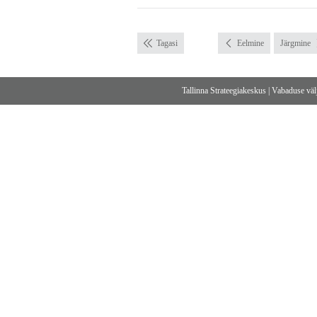
Tagasi
Eelmine
Järgmine
Tallinna Strateegiakeskus
|
Vabaduse välj