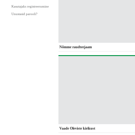
Kasutajaks registreerumine
Unustasid parooli?
Nõmme raudteejaam
Vaade Oleviste kirikust