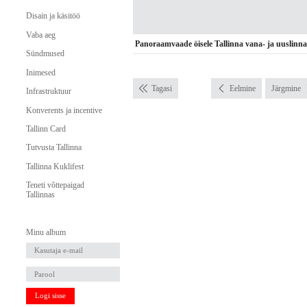
Disain ja käsitöö
Vaba aeg
Panoraamvaade öisele Tallinna vana- ja uuslinna
Sündmused
Inimesed
Tagasi
Eelmine
Järgmine
Infrastruktuur
Konverents ja incentive
Tallinn Card
Tutvusta Tallinna
Tallinna Kuklifest
Teneti võttepaigad
Tallinnas
Minu album
Logi sisse