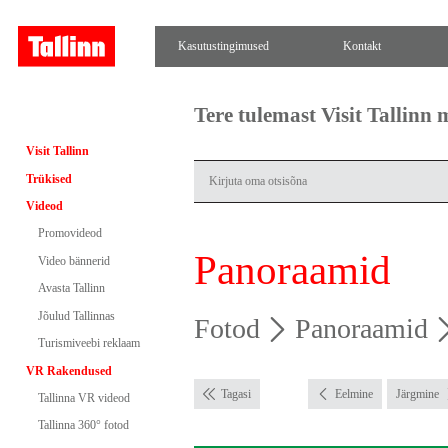
Kasutustingimused
Kontakt
Tere tulemast Visit Tallinn
Visit Tallinn
Trükised
Videod
Promovideod
Panoraamid
Video bännerid
Avasta Tallinn
Jõulud Tallinnas
Fotod
Panoraamid
Turismiveebi reklaam
VR Rakendused
Tagasi
Eelmine
Järgmine
Tallinna VR videod
Tallinna 360° fotod