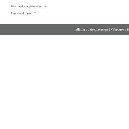
Kasutajaks registreerumine
Unustasid parooli?
Tallinna Strateegiakeskus
|
Vabaduse välj