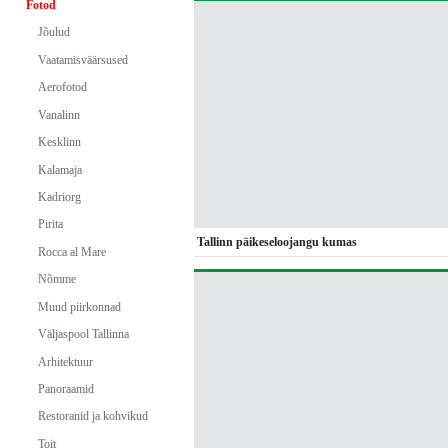
Fotod
Jõulud
Vaatamisväärsused
Aerofotod
Vanalinn
Kesklinn
Kalamaja
Kadriorg
Pirita
Tallinn päikeseloojangu kumas
Rocca al Mare
Nõmme
Muud piirkonnad
Väljaspool Tallinna
Arhitektuur
Panoraamid
Restoranid ja kohvikud
Toit