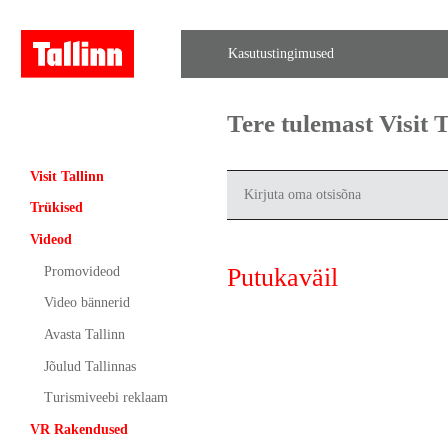
Kasutustingimused
Tere tulemast Visit
Visit Tallinn
Trükised
Videod
Putukaväil
Promovideod
Video bännerid
Avasta Tallinn
Jõulud Tallinnas
Turismiveebi reklaam
VR Rakendused