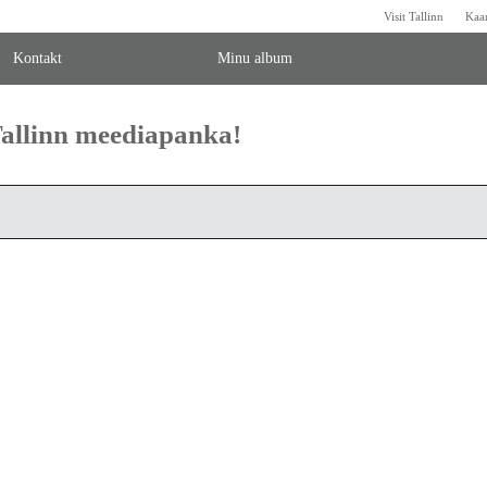
Visit Tallinn
Kaa
Kontakt
Minu album
 Tallinn meediapanka!