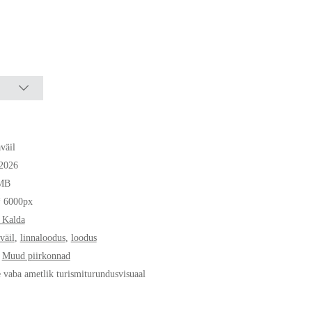
väil
.2026
MB
* 6000px
 Kalda
väil
,
linnaloodus
,
loodus
,
Muud piirkonnad
e vaba ametlik turismiturundusvisuaal