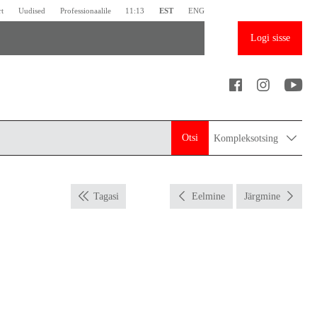
rt
Uudised
Professionaalile
11:13
EST
ENG
Logi sisse
Otsi
Kompleksotsing
Tagasi
Eelmine
Järgmine