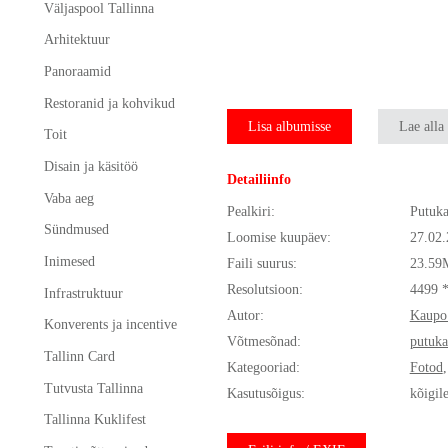
Väljaspool Tallinna
Arhitektuur
Panoraamid
Restoranid ja kohvikud
Lisa albumisse
Lae alla
Toit
Disain ja käsitöö
Detailiinfo
Vaba aeg
Pealkiri:
Putuka
Sündmused
Loomise kuupäev:
27.02
Inimesed
Faili suurus:
23.59
Resolutsioon:
4499 
Infrastruktuur
Autor:
Kaupo
Konverents ja incentive
Võtmesõnad:
putuka
Tallinn Card
Kategooriad:
Fotod
Tutvusta Tallinna
Kasutusõigus:
kõigil
Tallinna Kuklifest