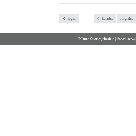
Tagasi
Eelmine
Järgmine
Tallinna Strateegiakeskus
|
Vabaduse välj