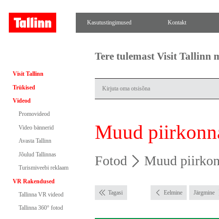
Kasutustingimused
Kontakt
Tere tulemast Visit Tallinn
Visit Tallinn
Trükised
Videod
Promovideod
Muud piirkonn
Video bännerid
Avasta Tallinn
Jõulud Tallinnas
Fotod
Muud piirko
Turismiveebi reklaam
VR Rakendused
Tagasi
Eelmine
Järgmine
Tallinna VR videod
Tallinna 360° fotod