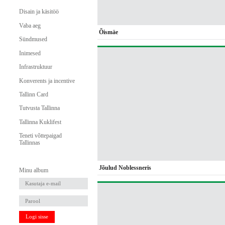
Disain ja käsitöö
Vaba aeg
Õismäe
Sündmused
Inimesed
Infrastruktuur
Konverents ja incentive
Tallinn Card
Tutvusta Tallinna
Tallinna Kuklifest
Teneti võttepaigad
Tallinnas
Jõulud Noblessneris
Minu album
Logi sisse