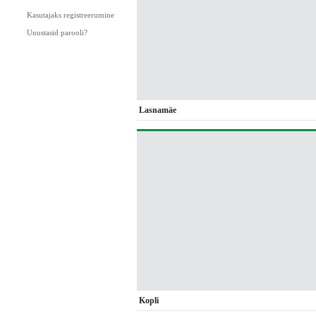
Kasutajaks registreerumine
Unustasid parooli?
Lasnamäe
Kopli