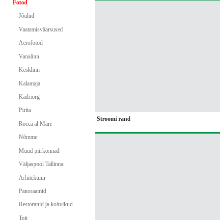
Fotod
Jõulud
Vaatamisväärsused
Aerofotod
Vanalinn
Kesklinn
Kalamaja
Kadriorg
Pirita
Stroomi rand
Rocca al Mare
Nõmme
Muud piirkonnad
Väljaspool Tallinna
Arhitektuur
Panoraamid
Restoranid ja kohvikud
Toit