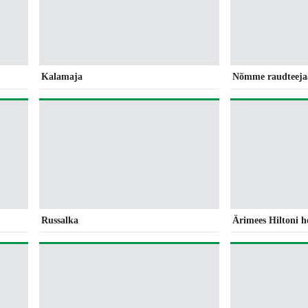
Kalamaja
Nõmme raudteej
Russalka
Ärimees Hiltoni ho