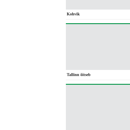
Kohvik
Tallinn õitseb