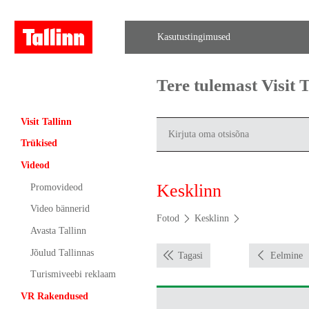
Kasutustingimused
Tere tulemast Visit
Visit Tallinn
Trükised
Videod
Kesklinn
Promovideod
Video bännerid
Fotod
Kesklinn
Avasta Tallinn
Jõulud Tallinnas
Tagasi
Eelmine
Turismiveebi reklaam
VR Rakendused