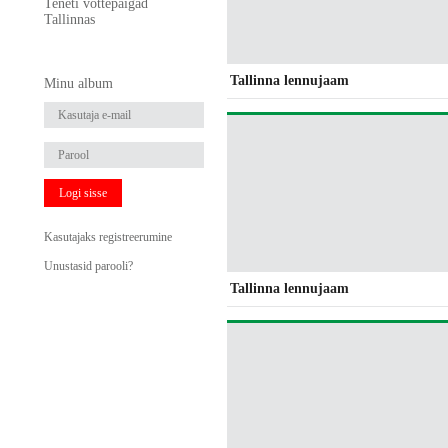
Teneti võttepaigad
Tallinnas
Tallinna lennujaam
Minu album
Logi sisse
Kasutajaks registreerumine
Unustasid parooli?
Tallinna lennujaam