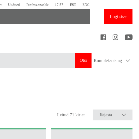
rt
Uudised
Professionaalile
17:57
EST
ENG
Logi sisse
Otsi
Kompleksotsing
Leitud 71 kirjet
Järjesta