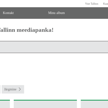
Visit Tallinn
Kaa
Kontakt
Minu album
 Tallinn meediapanka!
Järgmine