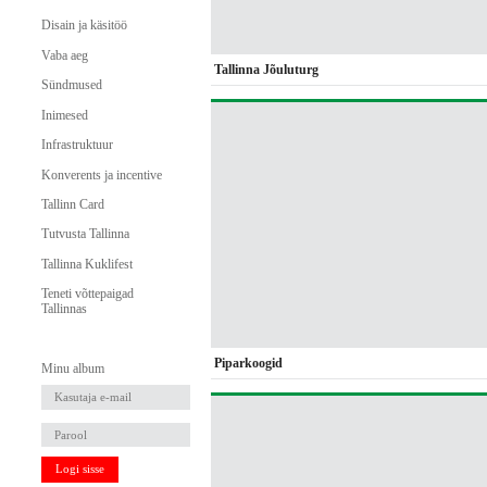
Disain ja käsitöö
Vaba aeg
Tallinna Jõuluturg
Sündmused
Inimesed
Infrastruktuur
Konverents ja incentive
Tallinn Card
Tutvusta Tallinna
Tallinna Kuklifest
Teneti võttepaigad
Tallinnas
Piparkoogid
Minu album
Logi sisse