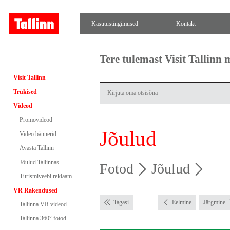
Kasutustingimused
Kontakt
Tere tulemast Visit Tallinn
Visit Tallinn
Trükised
Videod
Promovideod
Jõulud
Video bännerid
Avasta Tallinn
Jõulud Tallinnas
Fotod
Jõulud
Turismiveebi reklaam
VR Rakendused
Tagasi
Eelmine
Järgmine
Tallinna VR videod
Tallinna 360° fotod