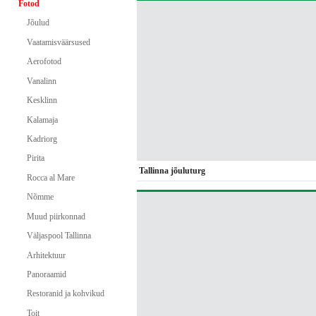
Fotod
Jõulud
Vaatamisväärsused
Aerofotod
Vanalinn
Kesklinn
Kalamaja
Kadriorg
Pirita
Tallinna jõuluturg
Rocca al Mare
Nõmme
Muud piirkonnad
Väljaspool Tallinna
Arhitektuur
Panoraamid
Restoranid ja kohvikud
Toit