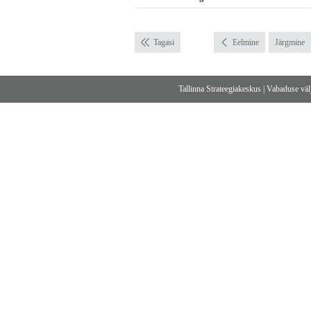
Tagasi
Eelmine
Järgmine
Tallinna Strateegiakeskus
|
Vabaduse välj