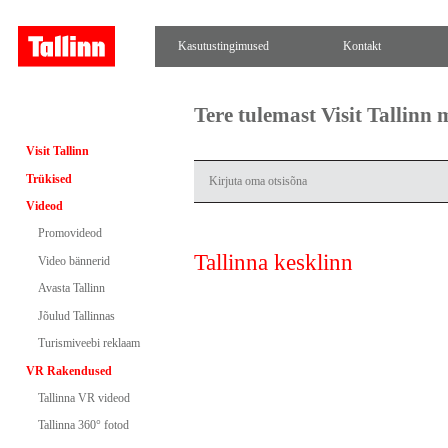
Kasutustingimused
Kontakt
Tere tulemast Visit Tallinn
Visit Tallinn
Trükised
Videod
Promovideod
Tallinna kesklinn
Video bännerid
Avasta Tallinn
Jõulud Tallinnas
Turismiveebi reklaam
VR Rakendused
Tallinna VR videod
Tallinna 360° fotod