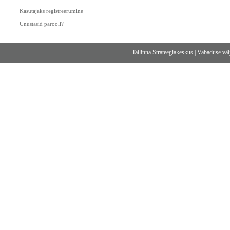
Kasutajaks registreerumine
Unustasid parooli?
Tallinna Strateegiakeskus
|
Vabaduse välj