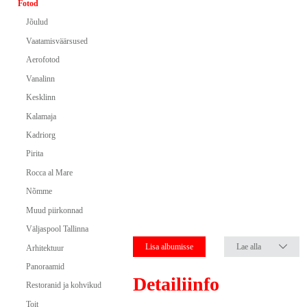
Fotod
Jõulud
Vaatamisväärsused
Aerofotod
Vanalinn
Kesklinn
Kalamaja
Kadriorg
Pirita
Rocca al Mare
Nõmme
Muud piirkonnad
Väljaspool Tallinna
Lisa albumisse
Lae alla
Arhitektuur
Panoraamid
Detailiinfo
Restoranid ja kohvikud
Toit