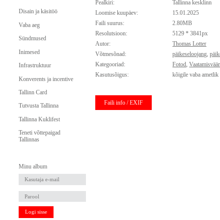
Pealkiri:
Tallinna kesklinn
Disain ja käsitöö
Loomise kuupäev:
15.01.2025
Faili suurus:
2.80MB
Vaba aeg
Resolutsioon:
5129 * 3841px
Sündmused
Autor:
Thomas Lotter
Inimesed
Võtmesõnad:
päikeseloojang
,
päik
Kategooriad:
Fotod
,
Vaatamisvää
Infrastruktuur
Kasutusõigus:
kõigile vaba ametlik
Konverents ja incentive
Tallinn Card
Faili info / EXIF
Tutvusta Tallinna
Tallinna Kuklifest
Teneti võttepaigad
Tallinnas
Minu album
Logi sisse