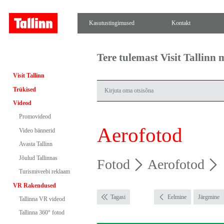
Kasutustingimused
Kontakt
Tere tulemast Visit Tallinn
Visit Tallinn
Trükised
Videod
Promovideod
Aerofotod
Video bännerid
Avasta Tallinn
Jõulud Tallinnas
Fotod
Aerofotod
Turismiveebi reklaam
VR Rakendused
Tagasi
Eelmine
Järgmine
Tallinna VR videod
Tallinna 360° fotod