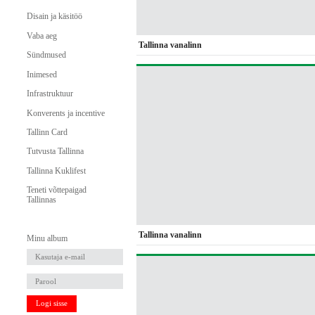
Disain ja käsitöö
Vaba aeg
Tallinna vanalinn
Sündmused
Inimesed
Infrastruktuur
Konverents ja incentive
Tallinn Card
Tutvusta Tallinna
Tallinna Kuklifest
Teneti võttepaigad
Tallinnas
Tallinna vanalinn
Minu album
Logi sisse