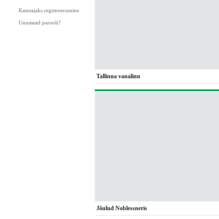
Kasutajaks registreerumine
Unustasid parooli?
Tallinna vanalinn
Jõulud Noblessneris