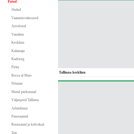
Fotod
Jõulud
Vaatamisväärsused
Aerofotod
Vanalinn
Kesklinn
Kalamaja
Kadriorg
Pirita
Tallinna kesklinn
Rocca al Mare
Nõmme
Muud piirkonnad
Väljaspool Tallinna
Arhitektuur
Panoraamid
Restoranid ja kohvikud
Toit