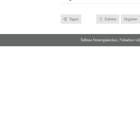
Tagasi
Eelmine
Järgmine
Tallinna Strateegiakeskus
|
Vabaduse välj