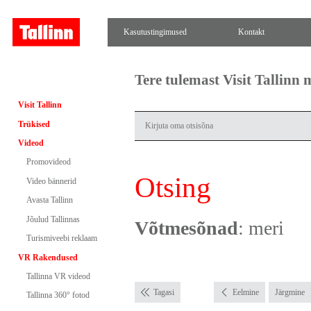
Kasutustingimused
Kontakt
Tere tulemast Visit Tallinn
Visit Tallinn
Trükised
Videod
Promovideod
Otsing
Video bännerid
Avasta Tallinn
Jõulud Tallinnas
Võtmesõnad
: meri
Turismiveebi reklaam
VR Rakendused
Tallinna VR videod
Tagasi
Eelmine
Järgmine
Tallinna 360° fotod