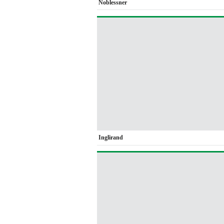
Noblessner
Inglirand