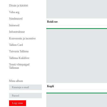
Disain ja käsitöö
Vaba aeg
Sündmused
Reidi tee
Inimesed
Infrastruktuur
Konverents ja incentive
Tallinn Card
Tutvusta Tallinna
Tallinna Kuklifest
Teneti võttepaigad
Tallinnas
Minu album
Kopli
Logi sisse