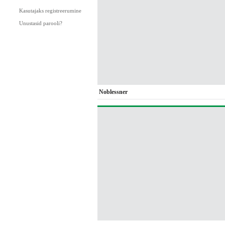
Kasutajaks registreerumine
Unustasid parooli?
Noblessner