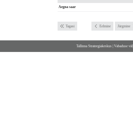
Aegna saar
Tagasi
Eelmine
Järgmine
Tallinna Strateegiakeskus
|
Vabaduse välj