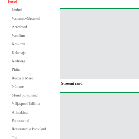
Fotod
Jõulud
Vaatamisväärsused
Aerofotod
Vanalinn
Kesklinn
Kalamaja
Kadriorg
Pirita
Rocca al Mare
Stroomi rand
Nõmme
Muud piirkonnad
Väljaspool Tallinna
Arhitektuur
Panoraamid
Restoranid ja kohvikud
Toit