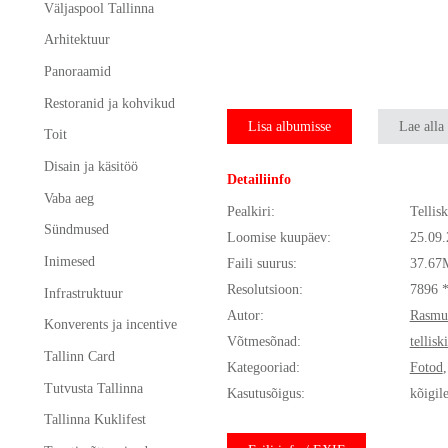
Väljaspool Tallinna
Arhitektuur
Panoraamid
Restoranid ja kohvikud
Lisa albumisse
Lae alla
Toit
Disain ja käsitöö
Detailiinfo
Vaba aeg
Pealkiri:
Tellis
Sündmused
Loomise kuupäev:
25.09
Inimesed
Faili suurus:
37.67
Resolutsioon:
7896 
Infrastruktuur
Autor:
Rasmu
Konverents ja incentive
Võtmesõnad:
tellis
Tallinn Card
Kategooriad:
Fotod
Tutvusta Tallinna
Kasutusõigus:
kõigil
Tallinna Kuklifest