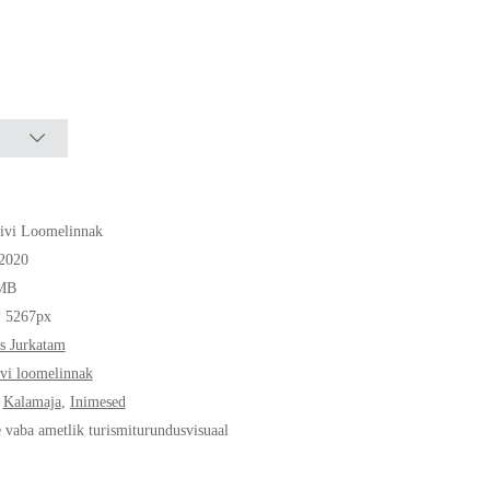
kivi Loomelinnak
.2020
MB
* 5267px
s Jurkatam
kivi loomelinnak
,
Kalamaja
,
Inimesed
e vaba ametlik turismiturundusvisuaal