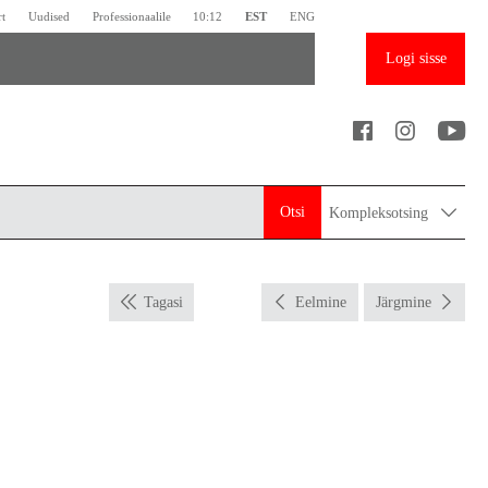
rt
Uudised
Professionaalile
10:12
EST
ENG
Logi sisse
Otsi
Kompleksotsing
Tagasi
Eelmine
Järgmine