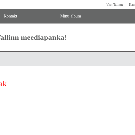
Visit Tallinn
Kaa
Kontakt
Minu album
 Tallinn meediapanka!
ak