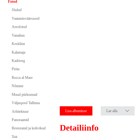
Fotod
Jõulud
Vaatamisväärsused
Aerofotod
Vanalinn
Kesklinn
Kalamaja
Kadriorg
Pirita
Rocca al Mare
Nõmme
Muud piirkonnad
Väljaspool Tallinna
Lisa albumisse
Lae alla
Arhitektuur
Panoraamid
Detailiinfo
Restoranid ja kohvikud
Toit