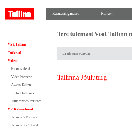
Kasutustingimused
Kontakt
Tere tulemast Visit Tallinn
Visit Tallinn
Trükised
Videod
Promovideod
Tallinna Jõuluturg
Video bännerid
Avasta Tallinn
Jõulud Tallinnas
Turismiveebi reklaam
VR Rakendused
Tallinna VR videod
Tallinna 360° fotod