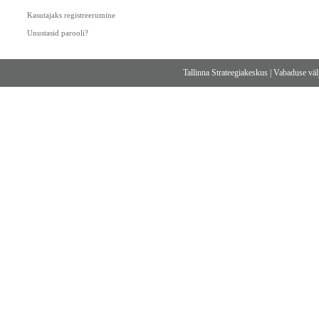
Kasutajaks registreerumine
Unustasid parooli?
Tallinna Strateegiakeskus
|
Vabaduse välj