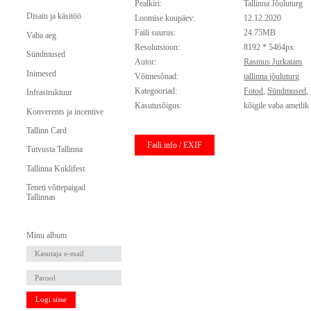
Pealkiri:
Tallinna Jõuluturg
Disain ja käsitöö
Loomise kuupäev:
12.12.2020
Faili suurus:
24.75MB
Vaba aeg
Resolutsioon:
8192 * 5464px
Sündmused
Autor:
Rasmus Jurkatam
Inimesed
Võtmesõnad:
tallinna jõuluturg
Kategooriad:
Fotod
,
Sündmused
,
Infrastruktuur
Kasutusõigus:
kõigile vaba ametlik
Konverents ja incentive
Tallinn Card
Faili info / EXIF
Tutvusta Tallinna
Tallinna Kuklifest
Teneti võttepaigad
Tallinnas
Minu album
Logi sisse