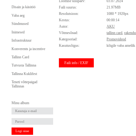
Loomise kuupäev:
03.07.2024
Disain ja käsitöö
Faili suurus:
21.97MB
Resolutsioon:
1080 * 1920px
Vaba aeg
Kestus:
00:00:14
Sündmused
Autor:
AKU
Inimesed
Võtmesõnad:
tallinn card
,
rakendu
Kategooriad:
Promovideod
Infrastruktuur
Kasutusõigus:
kõigile vaba ametlik
Konverents ja incentive
Tallinn Card
Faili info / EXIF
Tutvusta Tallinna
Tallinna Kuklifest
Teneti võttepaigad
Tallinnas
Minu album
Logi sisse