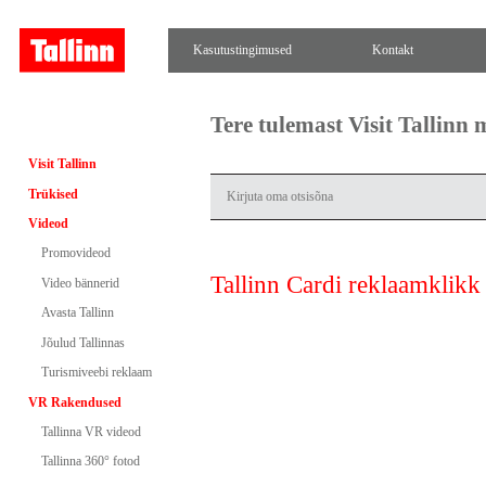
Kasutustingimused
Kontakt
Tere tulemast Visit Tallinn
Visit Tallinn
Trükised
Videod
Promovideod
Tallinn Cardi reklaamklikk
Video bännerid
Avasta Tallinn
Jõulud Tallinnas
Turismiveebi reklaam
VR Rakendused
Tallinna VR videod
Tallinna 360° fotod