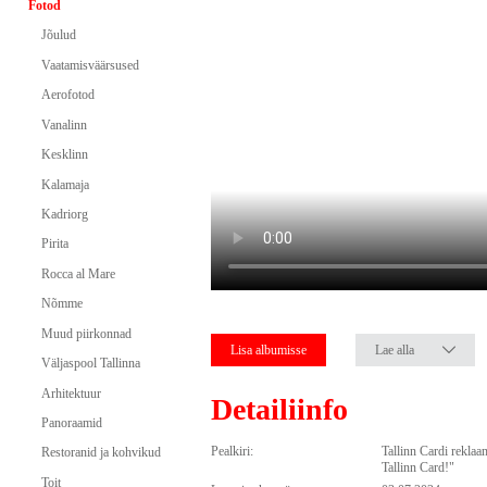
Fotod
Jõulud
Vaatamisväärsused
Aerofotod
Vanalinn
Kesklinn
Kalamaja
Kadriorg
Pirita
Rocca al Mare
Nõmme
Muud piirkonnad
Lisa albumisse
Lae alla
Väljaspool Tallinna
Arhitektuur
Detailiinfo
Panoraamid
Pealkiri:
Tallinn Cardi rekla
Restoranid ja kohvikud
Tallinn Card!"
Toit