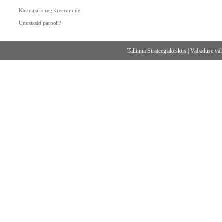
Kasutajaks registreerumine
Unustasid parooli?
Tallinna Strateegiakeskus
|
Vabaduse välj