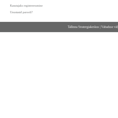
Kasutajaks registreerumine
Unustasid parooli?
Tallinna Strateegiakeskus
|
Vabaduse välj