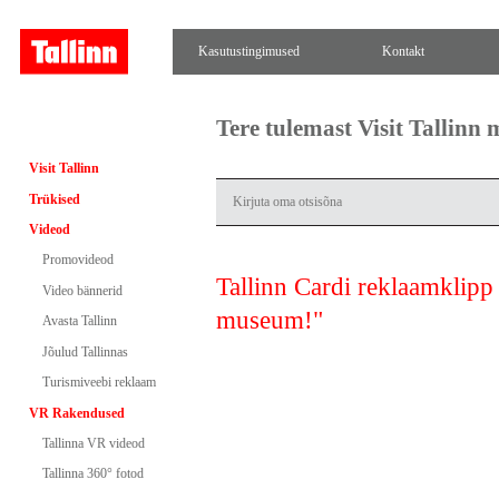
Kasutustingimused
Kontakt
Tere tulemast Visit Tallinn
Visit Tallinn
Trükised
Videod
Promovideod
Tallinn Cardi reklaamklipp
Video bännerid
museum!"
Avasta Tallinn
Jõulud Tallinnas
Turismiveebi reklaam
VR Rakendused
Tallinna VR videod
Tallinna 360° fotod