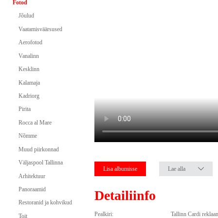
Fotod
Jõulud
Vaatamisväärsused
Aerofotod
Vanalinn
Kesklinn
Kalamaja
Kadriorg
Pirita
Rocca al Mare
Nõmme
Muud piirkonnad
Väljaspool Tallinna
Lisa albumisse
Lae alla
Arhitektuur
Panoraamid
Detailiinfo
Restoranid ja kohvikud
Pealkiri:
Tallinn Cardi rekla
Toit