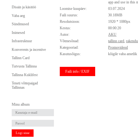
app and use in this
Disain ja käsitöö
Loomise kuupäev:
03.07.2024
Faili suurus:
30.18MB
Vaba aeg
Resolutsioon:
1920 * 1080px
Sündmused
Kestus:
00:00:20
Inimesed
Autor:
AKU
Infrastruktuur
Võtmesõnad:
tallinn card
,
rakendu
Kategooriad:
Promovideod
Konverents ja incentive
Kasutusõigus:
kõigile vaba ametlik
Tallinn Card
Tutvusta Tallinna
Faili info / EXIF
Tallinna Kuklifest
Teneti võttepaigad
Tallinnas
Minu album
Logi sisse