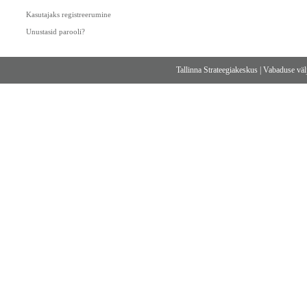
Kasutajaks registreerumine
Unustasid parooli?
Tallinna Strateegiakeskus
|
Vabaduse välj