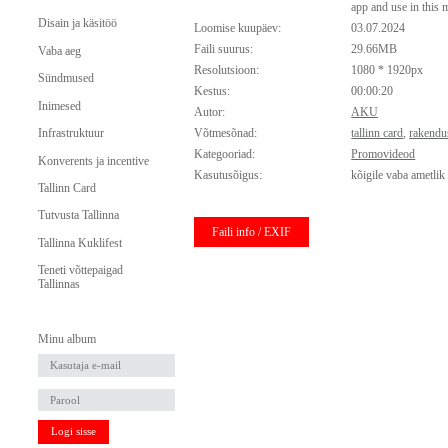
app and use in this
Disain ja käsitöö
Loomise kuupäev:
03.07.2024
Faili suurus:
29.66MB
Vaba aeg
Resolutsioon:
1080 * 1920px
Sündmused
Kestus:
00:00:20
Inimesed
Autor:
AKU
Infrastruktuur
Võtmesõnad:
tallinn card
,
rakendu
Kategooriad:
Promovideod
Konverents ja incentive
Kasutusõigus:
kõigile vaba ametlik
Tallinn Card
Tutvusta Tallinna
Faili info / EXIF
Tallinna Kuklifest
Teneti võttepaigad
Tallinnas
Minu album
Logi sisse