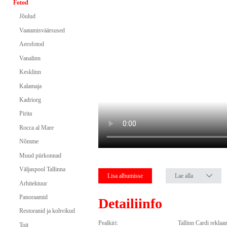
Fotod
Jõulud
Vaatamisväärsused
Aerofotod
Vanalinn
Kesklinn
Kalamaja
Kadriorg
Pirita
Rocca al Mare
Nõmme
Muud piirkonnad
Väljaspool Tallinna
Lisa albumisse
Lae alla
Arhitektuur
Panoraamid
Detailiinfo
Restoranid ja kohvikud
Pealkiri:
Tallinn Cardi rekla
Toit