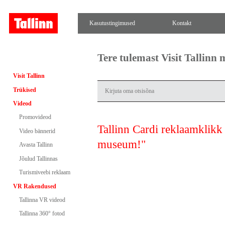
Kasutustingimused
Kontakt
Tere tulemast Visit Tallinn
Visit Tallinn
Trükised
Videod
Promovideod
Tallinn Cardi reklaamklikk
Video bännerid
museum!"
Avasta Tallinn
Jõulud Tallinnas
Turismiveebi reklaam
VR Rakendused
Tallinna VR videod
Tallinna 360° fotod