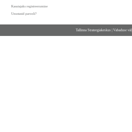
Kasutajaks registreerumine
Unustasid parooli?
Tallinna Strateegiakeskus
|
Vabaduse välj