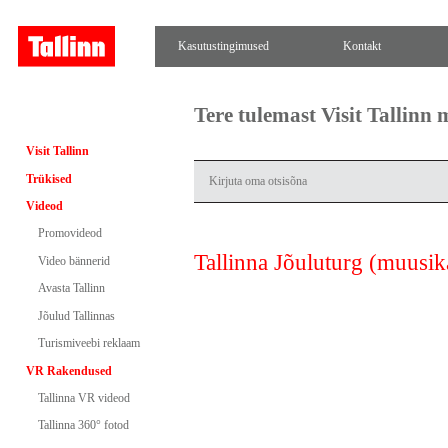
Kasutustingimused
Kontakt
Tere tulemast Visit Tallinn
Visit Tallinn
Trükised
Videod
Promovideod
Tallinna Jõuluturg (muusika
Video bännerid
Avasta Tallinn
Jõulud Tallinnas
Turismiveebi reklaam
VR Rakendused
Tallinna VR videod
Tallinna 360° fotod