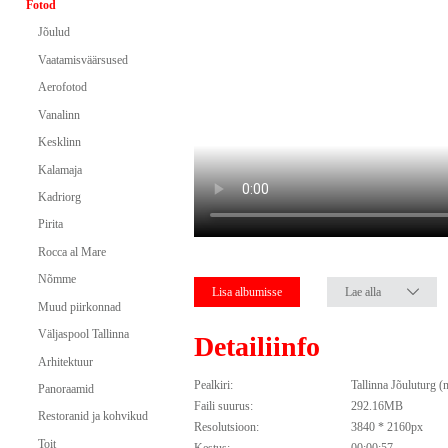
Fotod
Jõulud
Vaatamisväärsused
Aerofotod
Vanalinn
Kesklinn
Kalamaja
Kadriorg
Pirita
Rocca al Mare
Nõmme
Lisa albumisse
Lae alla
Muud piirkonnad
Väljaspool Tallinna
Detailiinfo
Arhitektuur
Pealkiri:
Tallinna Jõuluturg (
Panoraamid
Faili suurus:
292.16MB
Restoranid ja kohvikud
Resolutsioon:
3840 * 2160px
Toit