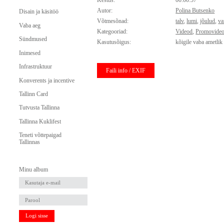
Kestus:
00:00:57
Autor:
Polina Butsenko
Disain ja käsitöö
Võtmesõnad:
talv
,
lumi
,
jõulud
,
va
Vaba aeg
Kategooriad:
Videod
,
Promovide
Sündmused
Kasutusõigus:
kõigile vaba ametlik
Inimesed
Infrastruktuur
Faili info / EXIF
Konverents ja incentive
Tallinn Card
Tutvusta Tallinna
Tallinna Kuklifest
Teneti võttepaigad
Tallinnas
Minu album
Logi sisse