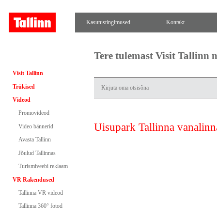
Kasutustingimused
Kontakt
Tere tulemast Visit Tallinn
Visit Tallinn
Trükised
Videod
Promovideod
Uisupark Tallinna vanalinn
Video bännerid
Avasta Tallinn
Jõulud Tallinnas
Turismiveebi reklaam
VR Rakendused
Tallinna VR videod
Tallinna 360° fotod