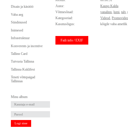
Kestus:
00:00:31
Autor:
Kaupo Kalda
Disain ja käsitöö
Võtmesõnad:
vanalinn
,
lumi
,
talv
,
Vaba aeg
Kategooriad:
Videod
,
Promovide
Sündmused
Kasutusõigus:
kõigile vaba ametlik
Inimesed
Infrastruktuur
Faili info / EXIF
Konverents ja incentive
Tallinn Card
Tutvusta Tallinna
Tallinna Kuklifest
Teneti võttepaigad
Tallinnas
Minu album
Logi sisse