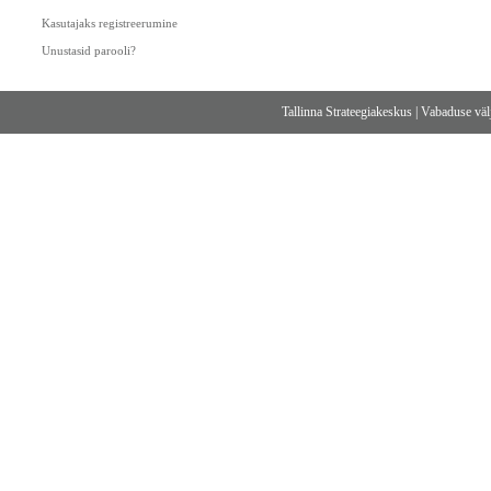
Kasutajaks registreerumine
Unustasid parooli?
Tallinna Strateegiakeskus
|
Vabaduse välj