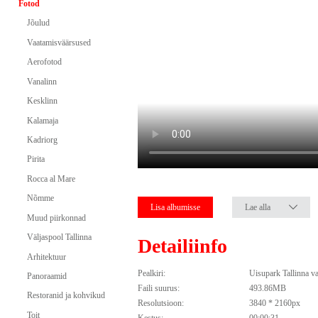
Fotod
Jõulud
Vaatamisväärsused
Aerofotod
Vanalinn
Kesklinn
Kalamaja
Kadriorg
Pirita
Rocca al Mare
Nõmme
Lisa albumisse
Lae alla
Muud piirkonnad
Väljaspool Tallinna
Detailiinfo
Arhitektuur
Pealkiri:
Uisupark Tallinna v
Panoraamid
Faili suurus:
493.86MB
Restoranid ja kohvikud
Resolutsioon:
3840 * 2160px
Toit