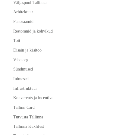
Väljaspool Tallinna
Arhitektuur
Panoraamid
Restoranid ja kohvikud
Toit
Disain ja käsitöö
Vaba aeg
Sündmused
Inimesed
Infrastruktuur
Konverents ja incentive
Tallinn Card
Tutvusta Tallinna
Tallinna Kuklifest