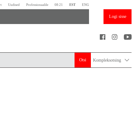
rt
Uudised
Professionaalile
08:21
EST
ENG
Logi sisse
Otsi
Kompleksotsing