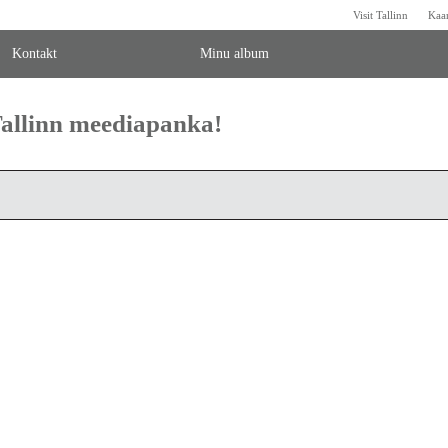
Visit Tallinn
Kaa
Kontakt
Minu album
 Tallinn meediapanka!