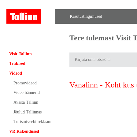
Kasutustingimused
Tere tulemast Visit
Visit Tallinn
Trükised
Videod
Vanalinn - Koht kus 
Promovideod
Video bännerid
Avasta Tallinn
Jõulud Tallinnas
Turismiveebi reklaam
VR Rakendused