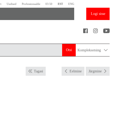
rt
Uudised
Professionaalile
03:50
EST
ENG
Logi sisse
Otsi
Kompleksotsing
Tagasi
Eelmine
Järgmine