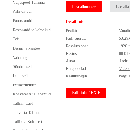
Väljaspool Tallinna
Lisa albumisse
Lae alla
Arhitektuur
Panoraamid
Detailiinfo
Restoranid ja kohvikud
Pealkiri:
Vanali
Faili suurus:
53.29
Toit
Resolutsioon:
1920 
Disain ja käsitöö
Kestus:
00:01:
Vaba aeg
Autor:
Andri 
Sündmused
Kategooriad:
Video
Inimesed
Kasutusõigus:
kõigil
Infrastruktuur
Faili info / EXIF
Konverents ja incentive
Tallinn Card
Tutvusta Tallinna
Tallinna Kuklifest