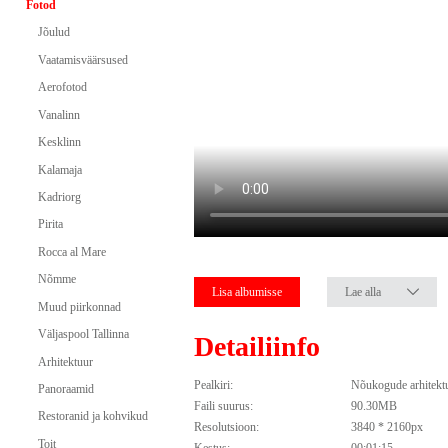
Fotod
Jõulud
Vaatamisväärsused
Aerofotod
Vanalinn
Kesklinn
Kalamaja
Kadriorg
Pirita
Rocca al Mare
Nõmme
Lisa albumisse
Lae alla
Muud piirkonnad
Väljaspool Tallinna
Detailiinfo
Arhitektuur
Pealkiri:
Nõukogude arhitekt
Panoraamid
Faili suurus:
90.30MB
Restoranid ja kohvikud
Resolutsioon:
3840 * 2160px
Toit