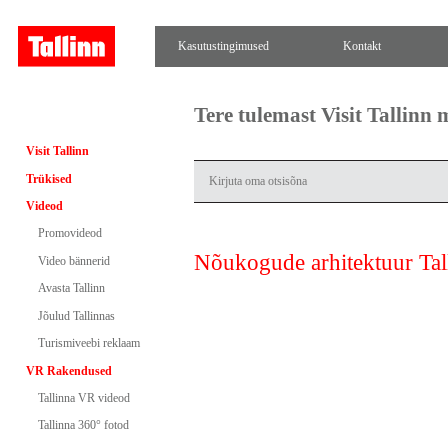
Kasutustingimused
Kontakt
Tere tulemast Visit Tallinn
Visit Tallinn
Trükised
Videod
Promovideod
Nõukogude arhitektuur Ta
Video bännerid
Avasta Tallinn
Jõulud Tallinnas
Turismiveebi reklaam
VR Rakendused
Tallinna VR videod
Tallinna 360° fotod