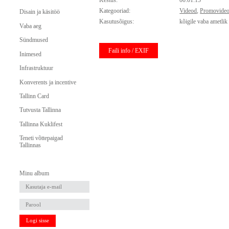
Kestus:
00:01:15
Kategooriad:
Videod
,
Promovide
Disain ja käsitöö
Kasutusõigus:
kõigile vaba ametlik
Vaba aeg
Sündmused
Faili info / EXIF
Inimesed
Infrastruktuur
Konverents ja incentive
Tallinn Card
Tutvusta Tallinna
Tallinna Kuklifest
Teneti võttepaigad
Tallinnas
Minu album
Logi sisse