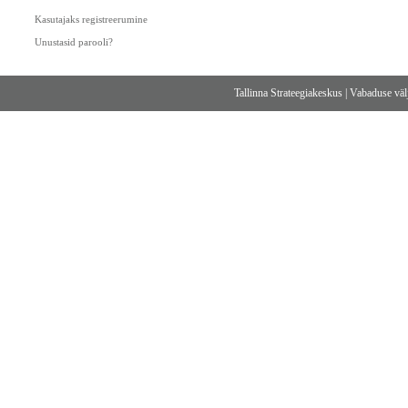
Kasutajaks registreerumine
Unustasid parooli?
Tallinna Strateegiakeskus
|
Vabaduse välj