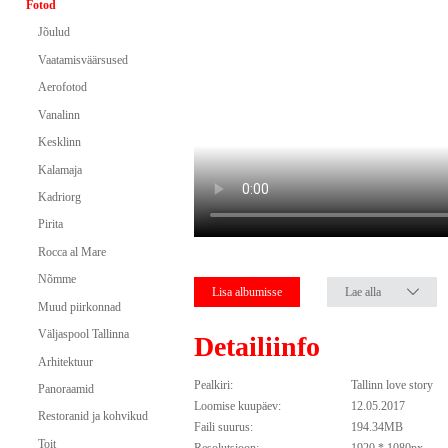
Fotod
Jõulud
Vaatamisväärsused
Aerofotod
Vanalinn
Kesklinn
Kalamaja
Kadriorg
Pirita
Rocca al Mare
Nõmme
Lisa albumisse
Lae alla
Muud piirkonnad
Väljaspool Tallinna
Detailiinfo
Arhitektuur
Pealkiri:
Tallinn love story
Panoraamid
Loomise kuupäev:
12.05.2017
Restoranid ja kohvikud
Faili suurus:
194.34MB
Toit