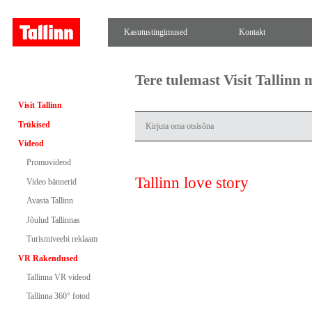
Kasutustingimused
Kontakt
Tere tulemast Visit Tallinn
Visit Tallinn
Trükised
Videod
Promovideod
Tallinn love story
Video bännerid
Avasta Tallinn
Jõulud Tallinnas
Turismiveebi reklaam
VR Rakendused
Tallinna VR videod
Tallinna 360° fotod