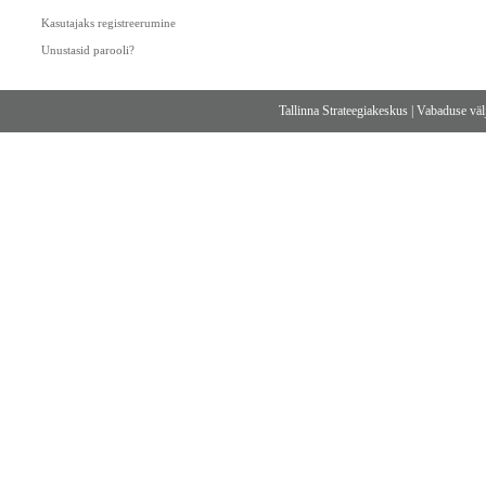
Kasutajaks registreerumine
Unustasid parooli?
Tallinna Strateegiakeskus
|
Vabaduse välj