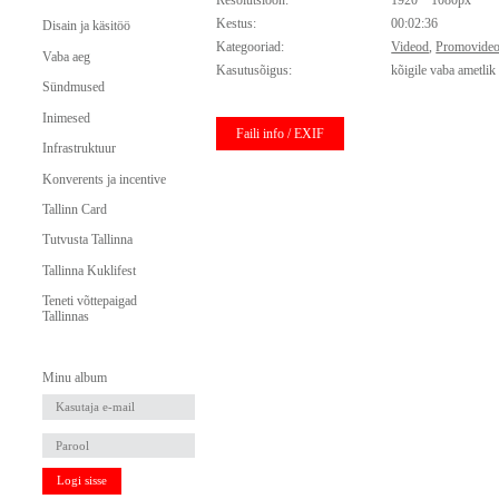
Resolutsioon:
1920 * 1080px
Kestus:
00:02:36
Disain ja käsitöö
Kategooriad:
Videod
,
Promovide
Vaba aeg
Kasutusõigus:
kõigile vaba ametlik
Sündmused
Inimesed
Faili info / EXIF
Infrastruktuur
Konverents ja incentive
Tallinn Card
Tutvusta Tallinna
Tallinna Kuklifest
Teneti võttepaigad
Tallinnas
Minu album
Logi sisse