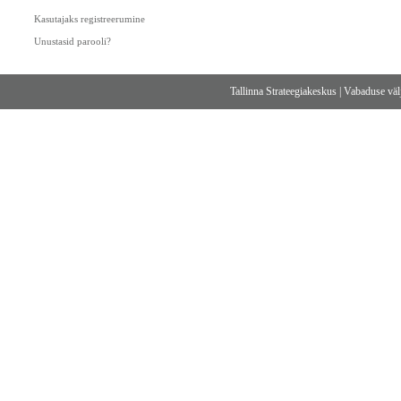
Kasutajaks registreerumine
Unustasid parooli?
Tallinna Strateegiakeskus
|
Vabaduse välj