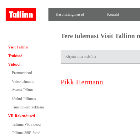
Kasutustingimused
Kontakt
Tere tulemast Visit Tallinn
Visit Tallinn
Trükised
Videod
Promovideod
Pikk Hermann
Video bännerid
Avasta Tallinn
Jõulud Tallinnas
Turismiveebi reklaam
VR Rakendused
Tallinna VR videod
Tallinna 360° fotod