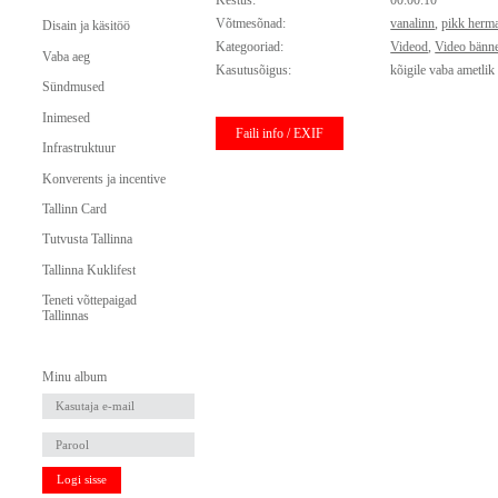
Kestus:
00:00:10
Võtmesõnad:
vanalinn
,
pikk herm
Disain ja käsitöö
Kategooriad:
Videod
,
Video bänne
Vaba aeg
Kasutusõigus:
kõigile vaba ametlik
Sündmused
Inimesed
Faili info / EXIF
Infrastruktuur
Konverents ja incentive
Tallinn Card
Tutvusta Tallinna
Tallinna Kuklifest
Teneti võttepaigad
Tallinnas
Minu album
Logi sisse