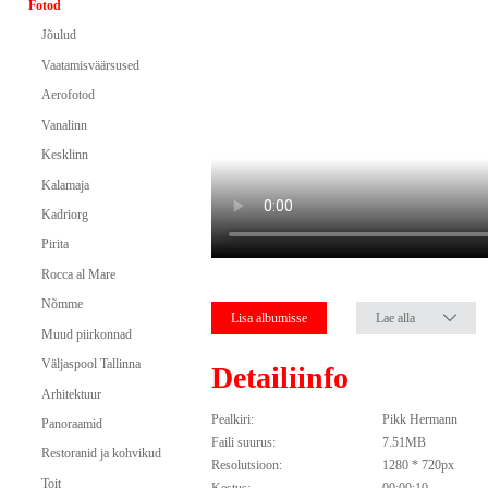
Fotod
Jõulud
Vaatamisväärsused
Aerofotod
Vanalinn
Kesklinn
Kalamaja
Kadriorg
Pirita
Rocca al Mare
Nõmme
Lisa albumisse
Lae alla
Muud piirkonnad
Väljaspool Tallinna
Detailiinfo
Arhitektuur
Pealkiri:
Pikk Hermann
Panoraamid
Faili suurus:
7.51MB
Restoranid ja kohvikud
Resolutsioon:
1280 * 720px
Toit