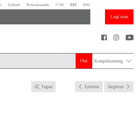
rt
Uudised
Professionaalile
17:00
EST
ENG
Logi sisse
Otsi
Kompleksotsing
Tagasi
Eelmine
Järgmine