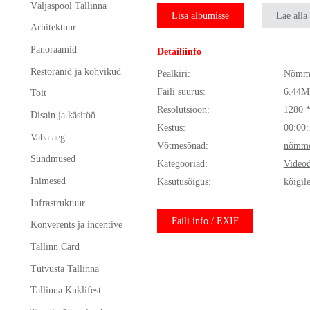
Väljaspool Tallinna
Lisa albumisse
Lae alla
Arhitektuur
Panoraamid
Detailiinfo
Restoranid ja kohvikud
Pealkiri:
Nõmme
Faili suurus:
6.44M
Toit
Resolutsioon:
1280 
Disain ja käsitöö
Kestus:
00:00:
Vaba aeg
Võtmesõnad:
nõmm
Sündmused
Kategooriad:
Video
Inimesed
Kasutusõigus:
kõigil
Infrastruktuur
Faili info / EXIF
Konverents ja incentive
Tallinn Card
Tutvusta Tallinna
Tallinna Kuklifest