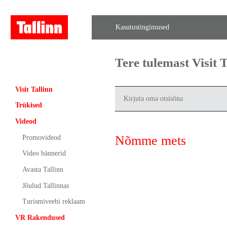
Kasutustingimused
Tere tulemast Visit
Visit Tallinn
Trükised
Videod
Nõmme mets
Promovideod
Video bännerid
Avasta Tallinn
Jõulud Tallinnas
Turismiveebi reklaam
VR Rakendused