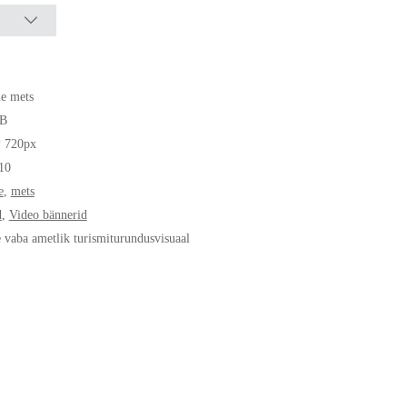
 mets
B
* 720px
10
e
,
mets
d
,
Video bännerid
e vaba ametlik turismiturundusvisuaal