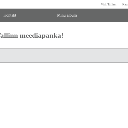
Visit Tallinn
Kaa
Kontakt
Minu album
 Tallinn meediapanka!