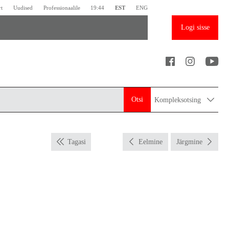
rt
Uudised
Professionaalile
19:44
EST
ENG
Logi sisse
Otsi
Kompleksotsing
Tagasi
Eelmine
Järgmine