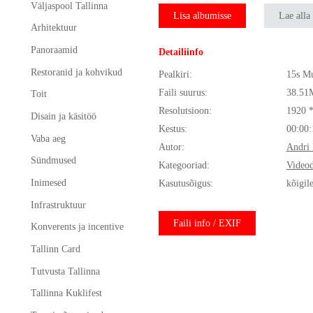
Väljaspool Tallinna
Lisa albumisse
Lae alla
Arhitektuur
Panoraamid
Detailiinfo
Restoranid ja kohvikud
Pealkiri:
15s Mu
Faili suurus:
38.51
Toit
Resolutsioon:
1920 
Disain ja käsitöö
Kestus:
00:00:
Vaba aeg
Autor:
Andri 
Sündmused
Kategooriad:
Video
Inimesed
Kasutusõigus:
kõigil
Infrastruktuur
Faili info / EXIF
Konverents ja incentive
Tallinn Card
Tutvusta Tallinna
Tallinna Kuklifest