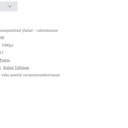
inasjutulised jõulud - valmistumine
MB
* 1080px
15
Peetso
d
,
Jõulud Tallinnas
e vaba ametlik turismiturundusvisuaal