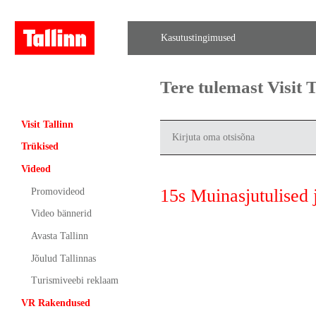
Kasutustingimused
Tere tulemast Visit
Visit Tallinn
Trükised
Videod
15s Muinasjutulised 
Promovideod
Video bännerid
Avasta Tallinn
Jõulud Tallinnas
Turismiveebi reklaam
VR Rakendused