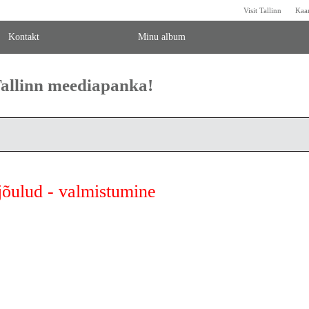
Visit Tallinn
Kaa
Kontakt
Minu album
 Tallinn meediapanka!
jõulud - valmistumine