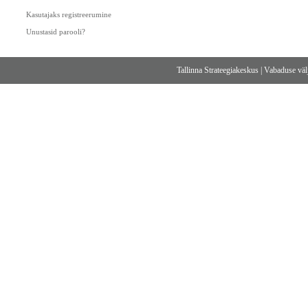
Kasutajaks registreerumine
Unustasid parooli?
Tallinna Strateegiakeskus
|
Vabaduse välj