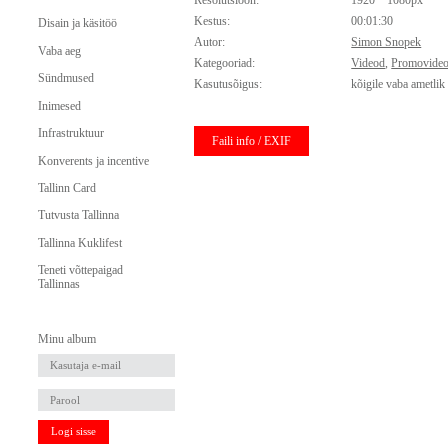
Resolutsioon:
1920 * 1080px
Kestus:
00:01:30
Disain ja käsitöö
Autor:
Simon Snopek
Vaba aeg
Kategooriad:
Videod
,
Promovide
Sündmused
Kasutusõigus:
kõigile vaba ametlik
Inimesed
Infrastruktuur
Faili info / EXIF
Konverents ja incentive
Tallinn Card
Tutvusta Tallinna
Tallinna Kuklifest
Teneti võttepaigad
Tallinnas
Minu album
Logi sisse