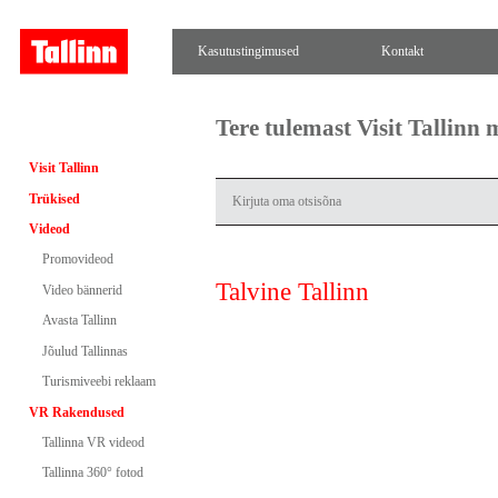
Kasutustingimused
Kontakt
Tere tulemast Visit Tallinn
Visit Tallinn
Trükised
Videod
Promovideod
Talvine Tallinn
Video bännerid
Avasta Tallinn
Jõulud Tallinnas
Turismiveebi reklaam
VR Rakendused
Tallinna VR videod
Tallinna 360° fotod