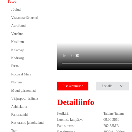
Fotod
Jõulud
Vaatamisväärsused
Aerofotod
Vanalinn
Kesklinn
Kalamaja
Kadriorg
Pirita
Rocca al Mare
Nõmme
Lisa albumisse
Lae alla
Muud piirkonnad
Väljaspool Tallinna
Detailiinfo
Arhitektuur
Pealkiri:
Talvine Tallinn
Panoraamid
Loomise kuupäev:
09.05.2019
Restoranid ja kohvikud
Faili suurus:
202.38MB
Toit