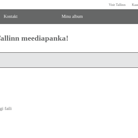
Visit Tallinn
Kaa
Kontakt
Minu album
 Tallinn meediapanka!
gi faili