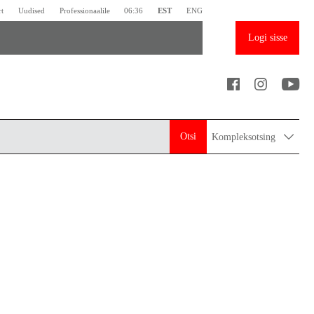
rt
Uudised
Professionaalile
06:36
EST
ENG
Logi sisse
Otsi
Kompleksotsing