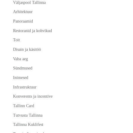
Väljaspool Tallinna
Arhitektuur
Panoraamid
Restoranid ja kohvikud
Toit
Disain ja käsitöö
Vaba aeg
Sündmused
Inimesed
Infrastruktuur
Konverents ja incentive
Tallinn Card
Tutvusta Tallinna
Tallinna Kuklifest