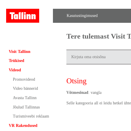
Kasutustingimused
Tere tulemast Visit
Visit Tallinn
Trükised
Videod
Otsing
Promovideod
Video bännerid
Võtmesõnad
: vangla
Avasta Tallinn
Selle kategooria all ei leidu hetkel ühte
Jõulud Tallinnas
Turismiveebi reklaam
VR Rakendused