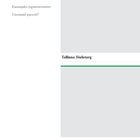
Kasutajaks registreerumine
Unustasid parooli?
Tallinna Jõuluturg