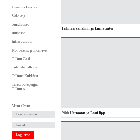
Disain ja käsitöö
Vaba aeg
Sündmused
Tallinna vanalinn ja Linnateater
Inimesed
Infrastruktuur
Konverents ja incentive
Tallinn Card
Tutvusta Tallinna
Tallinna Kuklifest
Teneti võttepaigad
Tallinnas
Minu album
Pikk Hermann ja Eesti lipp
Logi sisse