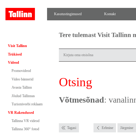
Kasutustingimused
Kontakt
Tere tulemast Visit Tallinn
Visit Tallinn
Trükised
Videod
Promovideod
Otsing
Video bännerid
Avasta Tallinn
Jõulud Tallinnas
Võtmesõnad
: vanalin
Turismiveebi reklaam
VR Rakendused
Tallinna VR videod
Tagasi
Eelmine
Järgmine
Tallinna 360° fotod