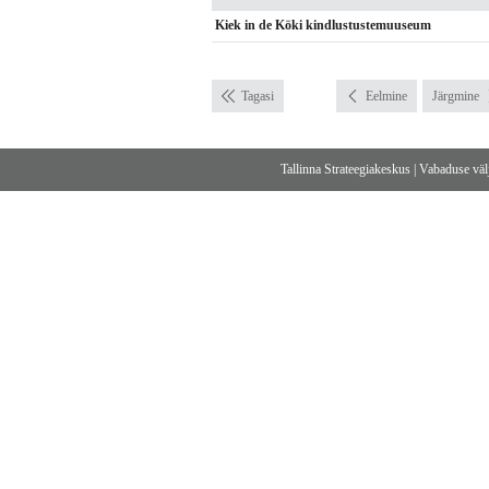
Kiek in de Köki kindlustustemuuseum
Tagasi
Eelmine
Järgmine
Tallinna Strateegiakeskus
|
Vabaduse välj