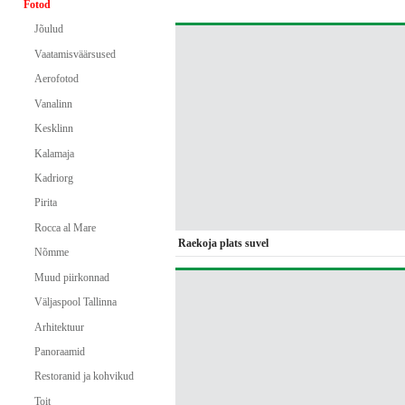
Fotod
Jõulud
Vaatamisväärsused
Aerofotod
Vanalinn
Kesklinn
Kalamaja
Kadriorg
Pirita
Rocca al Mare
Raekoja plats suvel
Nõmme
Muud piirkonnad
Väljaspool Tallinna
Arhitektuur
Panoraamid
Restoranid ja kohvikud
Toit