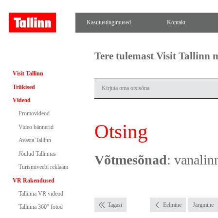
Kasutustingimused
Kontakt
Tere tulemast Visit Tallinn
Visit Tallinn
Trükised
Videod
Promovideod
Otsing
Video bännerid
Avasta Tallinn
Jõulud Tallinnas
Võtmesõnad
: vanalin
Turismiveebi reklaam
VR Rakendused
Tallinna VR videod
Tagasi
Eelmine
Järgmine
Tallinna 360° fotod