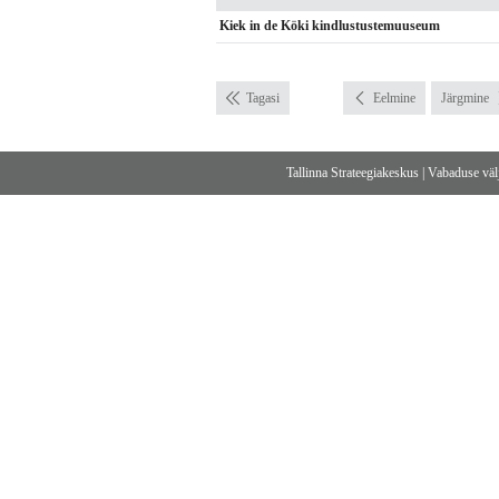
Kiek in de Köki kindlustustemuuseum
Tagasi
Eelmine
Järgmine
Tallinna Strateegiakeskus
|
Vabaduse välj