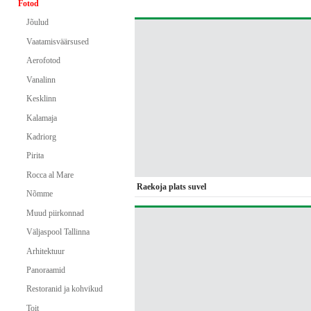
Fotod
Jõulud
Vaatamisväärsused
Aerofotod
Vanalinn
Kesklinn
Kalamaja
Kadriorg
Pirita
Rocca al Mare
Raekoja plats suvel
Nõmme
Muud piirkonnad
Väljaspool Tallinna
Arhitektuur
Panoraamid
Restoranid ja kohvikud
Toit