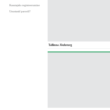
Kasutajaks registreerumine
Unustasid parooli?
Tallinna Jõuluturg