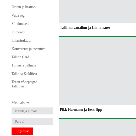
Disain ja käsitöö
Vaba aeg
Sündmused
Tallinna vanalinn ja Linnateater
Inimesed
Infrastruktuur
Konverents ja incentive
Tallinn Card
Tutvusta Tallinna
Tallinna Kuklifest
Teneti võttepaigad
Tallinnas
Minu album
Pikk Hermann ja Eesti lipp
Logi sisse