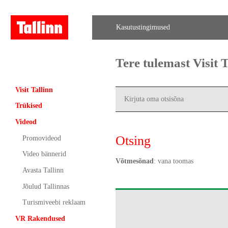
Kasutustingimused
Tere tulemast Visit
Visit Tallinn
Trükised
Videod
Otsing
Promovideod
Video bännerid
Võtmesõnad
: vana toomas
Avasta Tallinn
Jõulud Tallinnas
Turismiveebi reklaam
VR Rakendused