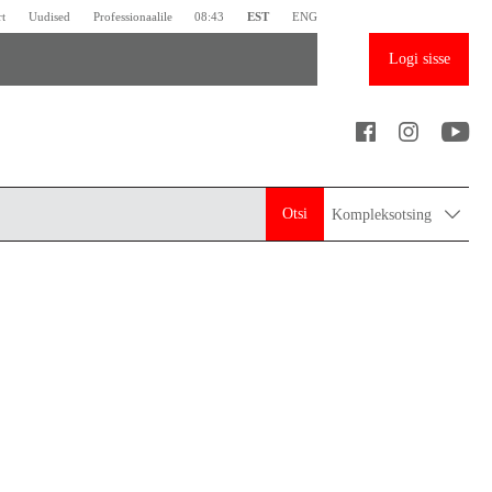
rt
Uudised
Professionaalile
08:43
EST
ENG
Logi sisse
Otsi
Kompleksotsing