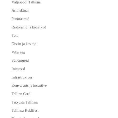
Väljaspool Tallinna
Arhitektuur
Panoraamid
Restoranid ja kohvikud
Toit
Disain ja käsitöö
Vaba aeg
Sündmused
Inimesed
Infrastruktuur
Konverents ja incentive
Tallinn Card
Tutvusta Tallinna
Tallinna Kuklifest