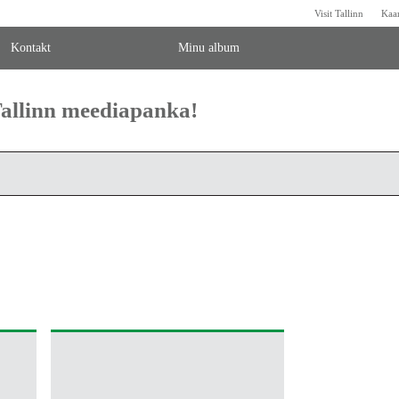
Visit Tallinn
Kaa
Kontakt
Minu album
 Tallinn meediapanka!