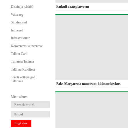
Patkuli vaateplatvorm
Disain ja käsitöö
Vaba aeg
Sündmused
Inimesed
Infrastruktuur
Konverents ja incentive
Tallinn Card
Tutvusta Tallinna
Tallinna Kuklifest
Teneti võttepaigad
Tallinnas
Paks Margareeta muuseum-külastuskeskus
Minu album
Logi sisse