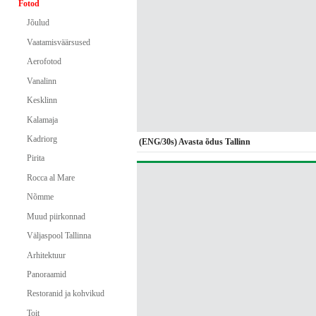
Fotod
Jõulud
Vaatamisväärsused
Aerofotod
Vanalinn
Kesklinn
Kalamaja
Kadriorg
(ENG/30s) Avasta õdus Tallinn
Pirita
Rocca al Mare
Nõmme
Muud piirkonnad
Väljaspool Tallinna
Arhitektuur
Panoraamid
Restoranid ja kohvikud
Toit