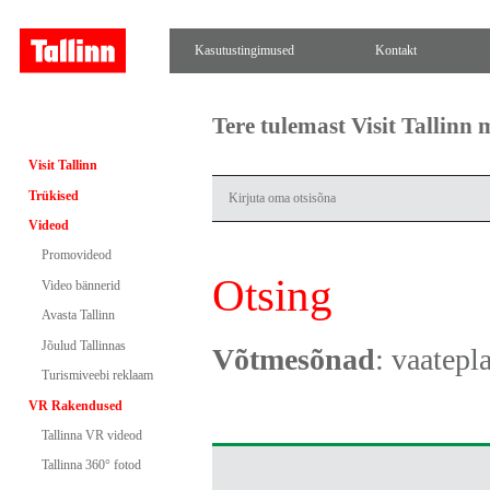
Kasutustingimused
Kontakt
Tere tulemast Visit Tallinn
Visit Tallinn
Trükised
Videod
Promovideod
Otsing
Video bännerid
Avasta Tallinn
Jõulud Tallinnas
Võtmesõnad
: vaatepl
Turismiveebi reklaam
VR Rakendused
Tallinna VR videod
Tallinna 360° fotod