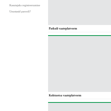
Kasutajaks registreerumine
Unustasid parooli?
Patkuli vaateplatvorm
Kohtuotsa vaateplatvorm