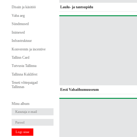
Laulu- ja tantsupidu
Disain ja käsitöö
Vaba aeg
Sündmused
Inimesed
Infrastruktuur
Konverents ja incentive
Tallinn Card
Tutvusta Tallinna
Tallinna Kuklifest
Teneti võttepaigad
Tallinnas
Eesti Vabaõhumuuseum
Minu album
Logi sisse