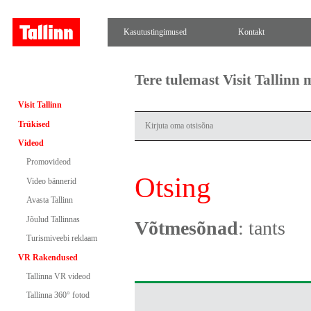
Kasutustingimused
Kontakt
Tere tulemast Visit Tallinn
Visit Tallinn
Trükised
Videod
Promovideod
Otsing
Video bännerid
Avasta Tallinn
Jõulud Tallinnas
Võtmesõnad
: tants
Turismiveebi reklaam
VR Rakendused
Tallinna VR videod
Tallinna 360° fotod