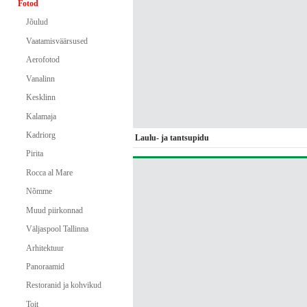
Fotod
Jõulud
Vaatamisväärsused
Aerofotod
Vanalinn
Kesklinn
Kalamaja
Kadriorg
Laulu- ja tantsupidu
Pirita
Rocca al Mare
Nõmme
Muud piirkonnad
Väljaspool Tallinna
Arhitektuur
Panoraamid
Restoranid ja kohvikud
Toit