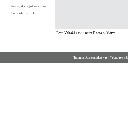
Kasutajaks registreerumine
Unustasid parooli?
Eesti Vabaõhumuuseum Rocca al Mares
Tallinna Strateegiakeskus
|
Vabaduse välj