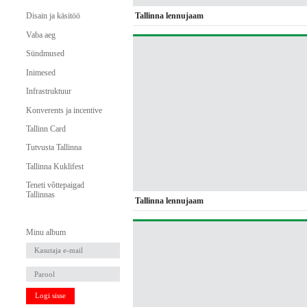
Tallinna lennujaam
Disain ja käsitöö
Vaba aeg
Sündmused
Inimesed
Infrastruktuur
Konverents ja incentive
Tallinn Card
Tutvusta Tallinna
Tallinna Kuklifest
Teneti võttepaigad
Tallinnas
Tallinna lennujaam
Minu album
Logi sisse