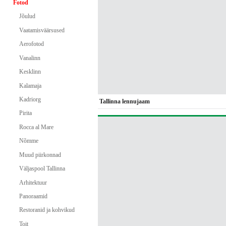
Fotod
Jõulud
Vaatamisväärsused
Aerofotod
Vanalinn
Kesklinn
Kalamaja
Kadriorg
Tallinna lennujaam
Pirita
Rocca al Mare
Nõmme
Muud piirkonnad
Väljaspool Tallinna
Arhitektuur
Panoraamid
Restoranid ja kohvikud
Toit