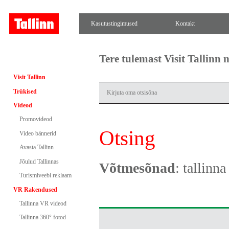
Kasutustingimused
Kontakt
Tere tulemast Visit Tallinn
Visit Tallinn
Trükised
Videod
Promovideod
Otsing
Video bännerid
Avasta Tallinn
Jõulud Tallinnas
Võtmesõnad
: tallinn
Turismiveebi reklaam
VR Rakendused
Tallinna VR videod
Tallinna 360° fotod