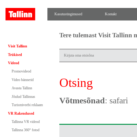
Kasutustingimused
Kontakt
Tere tulemast Visit Tallinn
Visit Tallinn
Trükised
Videod
Promovideod
Otsing
Video bännerid
Avasta Tallinn
Jõulud Tallinnas
Võtmesõnad
: safari
Turismiveebi reklaam
VR Rakendused
Tallinna VR videod
Tallinna 360° fotod