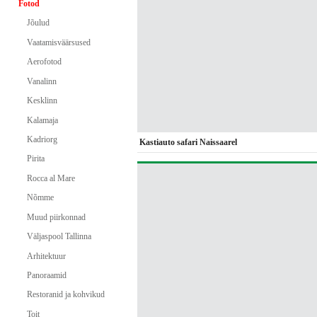
Fotod
Jõulud
Vaatamisväärsused
Aerofotod
Vanalinn
Kesklinn
Kalamaja
Kadriorg
Kastiauto safari Naissaarel
Pirita
Rocca al Mare
Nõmme
Muud piirkonnad
Väljaspool Tallinna
Arhitektuur
Panoraamid
Restoranid ja kohvikud
Toit