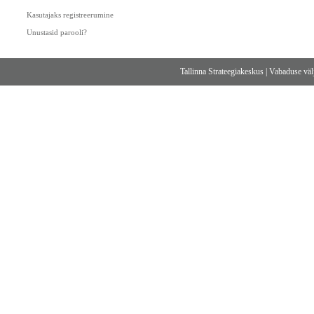
Kasutajaks registreerumine
Unustasid parooli?
Tallinna Strateegiakeskus
|
Vabaduse välj