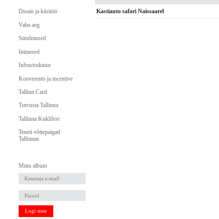
Kastiauto safari Naissaarel
Disain ja käsitöö
Vaba aeg
Sündmused
Inimesed
Infrastruktuur
Konverents ja incentive
Tallinn Card
Tutvusta Tallinna
Tallinna Kuklifest
Teneti võttepaigad
Tallinnas
Minu album
Logi sisse